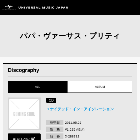
パパ・ヴァーサス・プリティ
Discography
ALL
ALBUM
CD
ユナイテッド・イン・アイソレーション
発売日
2011.05.27
価 格
¥1,525 (税込)
品 番
X-288782
BUY NOW