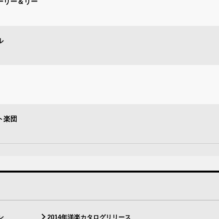
ーリー＆リー
ル
ト楽団
ン
2014年洋楽カタログリリース