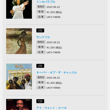
インセパラブル
発売日
2022.06.22
価 格
¥1,320 (税込)
品 番
UICY-79958
CD
サンクフル
発売日
2022.06.22
価 格
¥1,320 (税込)
品 番
UICY-79959
CD
キーパー・オブ・ザ・キャッスル
発売日
2022.06.22
価 格
¥1,320 (税込)
品 番
UICY-79960
CD
アイ・ウォント・ユー+2