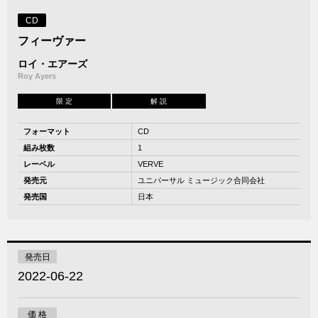
CD
フィーヴァー
ロイ・エアーズ
Roy Ayers
限 定
解 説
フォーマット
CD
組み枚数
1
レーベル
VERVE
発売元
ユニバーサル ミュージック合同会社
発売国
日本
発売日
2022-06-22
価 格