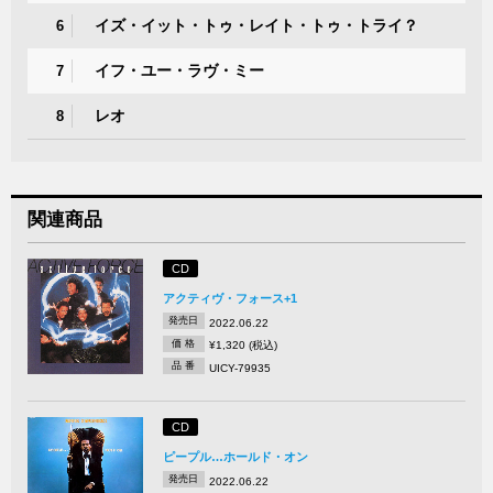
イズ・イット・トゥ・レイト・トゥ・トライ？
6
イフ・ユー・ラヴ・ミー
7
レオ
8
関連商品
CD
アクティヴ・フォース+1
発売日
2022.06.22
価 格
¥1,320 (税込)
品 番
UICY-79935
CD
ピープル…ホールド・オン
発売日
2022.06.22