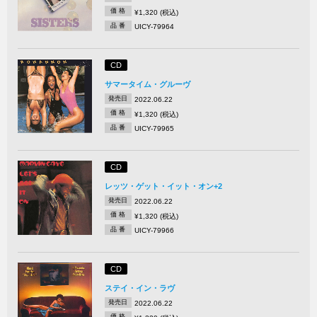
価 格
¥1,320 (税込)
品 番
UICY-79964
CD
サマータイム・グルーヴ
発売日
2022.06.22
価 格
¥1,320 (税込)
品 番
UICY-79965
CD
レッツ・ゲット・イット・オン+2
発売日
2022.06.22
価 格
¥1,320 (税込)
品 番
UICY-79966
CD
ステイ・イン・ラヴ
発売日
2022.06.22
価 格