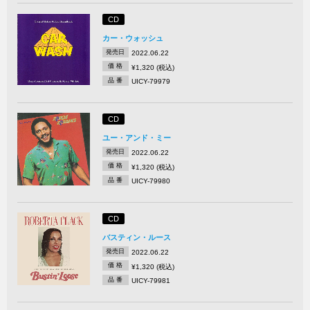
CD
カー・ウォッシュ
発売日
2022.06.22
価 格
¥1,320 (税込)
品 番
UICY-79979
CD
ユー・アンド・ミー
発売日
2022.06.22
価 格
¥1,320 (税込)
品 番
UICY-79980
CD
バスティン・ルース
発売日
2022.06.22
価 格
¥1,320 (税込)
品 番
UICY-79981