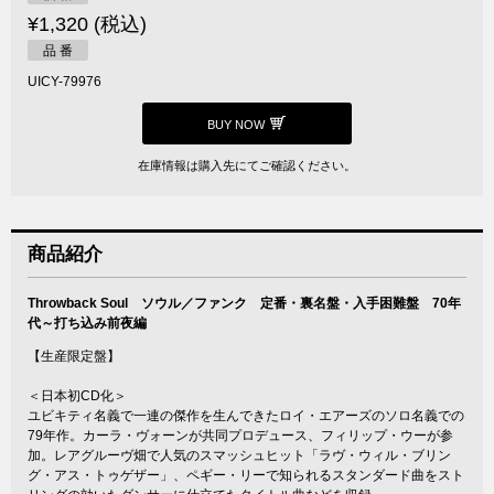
¥1,320 (税込)
品 番
UICY-79976
BUY NOW
在庫情報は購入先にてご確認ください。
商品紹介
Throwback Soul ソウル／ファンク 定番・裏名盤・入手困難盤 70年
代～打ち込み前夜編
【生産限定盤】
＜日本初CD化＞
ユビキティ名義で一連の傑作を生んできたロイ・エアーズのソロ名義での
79年作。カーラ・ヴォーンが共同プロデュース、フィリップ・ウーが参
加。レアグルーヴ畑で人気のスマッシュヒット「ラヴ・ウィル・ブリン
グ・アス・トゥゲザー」、ペギー・リーで知られるスタンダード曲をスト