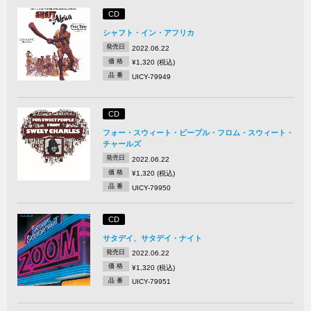
CD
シャフト・イン・アフリカ
発売日
2022.06.22
価 格
¥1,320 (税込)
品 番
UICY-79949
CD
フォー・スウィート・ピープル・フロム・スウィート・
チャールズ
発売日
2022.06.22
価 格
¥1,320 (税込)
品 番
UICY-79950
CD
サタデイ、サタデイ・ナイト
発売日
2022.06.22
価 格
¥1,320 (税込)
品 番
UICY-79951