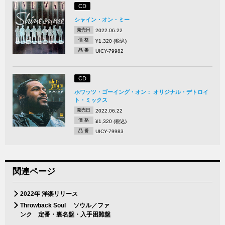
CD
シャイン・オン・ミー
発売日
2022.06.22
価 格
¥1,320 (税込)
品 番
UICY-79982
CD
ホワッツ・ゴーイング・オン： オリジナル・デトロイ
ト・ミックス
発売日
2022.06.22
価 格
¥1,320 (税込)
品 番
UICY-79983
関連ページ
2022年 洋楽リリース
Throwback Soul ソウル／ファ
ンク 定番・裏名盤・入手困難盤