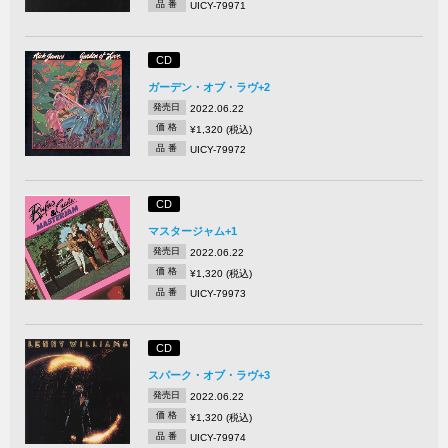
品 番
UICY-79971
CD
ガーデン・オブ・ラヴ+2
発売日
2022.06.22
価 格
¥1,320 (税込)
品 番
UICY-79972
CD
マスタージャム+1
発売日
2022.06.22
価 格
¥1,320 (税込)
品 番
UICY-79973
CD
スパーク・オブ・ラヴ+3
発売日
2022.06.22
価 格
¥1,320 (税込)
品 番
UICY-79974