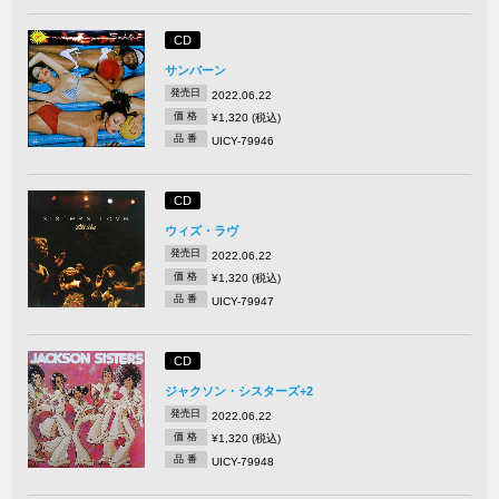
CD
サンバーン
発売日
2022.06.22
価 格
¥1,320 (税込)
品 番
UICY-79946
CD
ウィズ・ラヴ
発売日
2022.06.22
価 格
¥1,320 (税込)
品 番
UICY-79947
CD
ジャクソン・シスターズ+2
発売日
2022.06.22
価 格
¥1,320 (税込)
品 番
UICY-79948