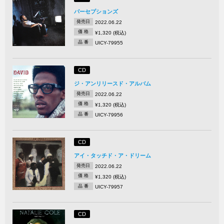
パーセプションズ
発売日
2022.06.22
価 格
¥1,320 (税込)
品 番
UICY-79955
CD
ジ・アンリリースド・アルバム
発売日
2022.06.22
価 格
¥1,320 (税込)
品 番
UICY-79956
CD
アイ・タッチド・ア・ドリーム
発売日
2022.06.22
価 格
¥1,320 (税込)
品 番
UICY-79957
CD