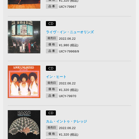
¥1,320 (税込)
品 番
UICY-79967
CD
ライヴ・イン・ニューオリンズ
発売日
2022.06.22
価 格
¥1,980 (税込)
品 番
UICY-79968/9
CD
イン・ヒート
発売日
2022.06.22
価 格
¥1,320 (税込)
品 番
UICY-79970
CD
カム・イントゥ・ナレッジ
発売日
2022.06.22
価 格
¥1,320 (税込)