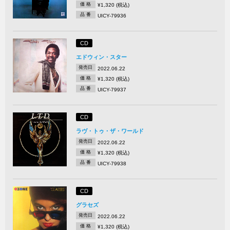
価 格
¥1,320 (税込)
品 番
UICY-79936
CD
エドウィン・スター
発売日
2022.06.22
価 格
¥1,320 (税込)
品 番
UICY-79937
CD
ラヴ・トゥ・ザ・ワールド
発売日
2022.06.22
価 格
¥1,320 (税込)
品 番
UICY-79938
CD
グラセズ
発売日
2022.06.22
価 格
¥1,320 (税込)