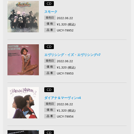
CD
スモーク
発売日
2022.06.22
価 格
¥1,320 (税込)
品 番
UICY-79952
CD
エヴリシング・イズ・エヴリシング+7
発売日
2022.06.22
価 格
¥1,320 (税込)
品 番
UICY-79953
CD
ダイアナ＆マーヴィン+4
発売日
2022.06.22
価 格
¥1,320 (税込)
品 番
UICY-79954
CD