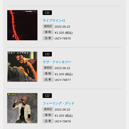
CD
ライフライン+1
発売日
2022.06.22
価 格
¥1,320 (税込)
品 番
UICY-79975
CD
ラヴ・ファンタジー
発売日
2022.06.22
価 格
¥1,320 (税込)
品 番
UICY-79977
CD
フィーリング・グッド
発売日
2022.06.22
価 格
¥1,320 (税込)
品 番
UICY-79978