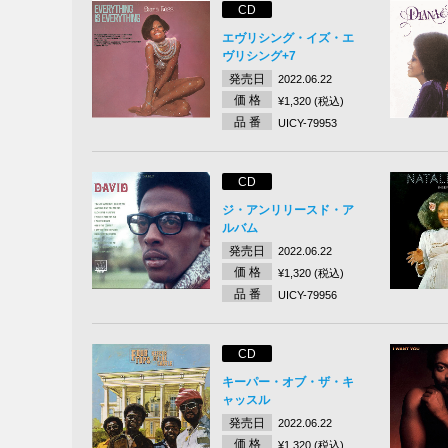
CD
エヴリシング・イズ・エ
ヴリシング+7
発売日
2022.06.22
価 格
¥1,320 (税込)
品 番
UICY-79953
CD
ジ・アンリリースド・ア
ルバム
発売日
2022.06.22
価 格
¥1,320 (税込)
品 番
UICY-79956
CD
キーパー・オブ・ザ・キ
ャッスル
発売日
2022.06.22
価 格
¥1,320 (税込)