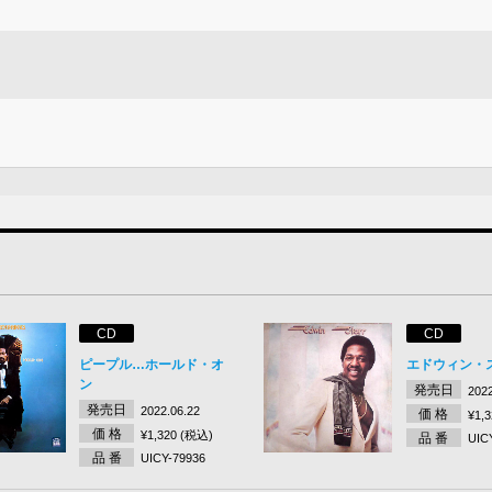
CD
CD
ピープル…ホールド・オ
エドウィン・
ン
発売日
2022
発売日
2022.06.22
価 格
¥1,
価 格
¥1,320 (税込)
品 番
UIC
品 番
UICY-79936