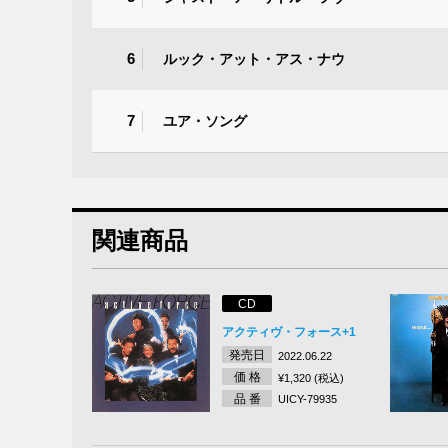
6
ルック・アット・アス・ナウ
7
ユア・ソング
関連商品
CD
アクティヴ・フォース+1
発売日
2022.06.22
価 格
¥1,320 (税込)
品 番
UICY-79935