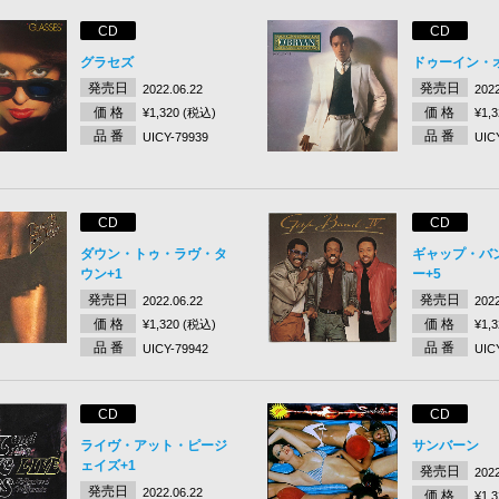
CD
CD
グラセズ
ドゥーイン・
発売日
発売日
2022.06.22
2022
価 格
価 格
¥1,320 (税込)
¥1,
品 番
品 番
UICY-79939
UIC
CD
CD
ダウン・トゥ・ラヴ・タ
ギャップ・バ
ウン+1
ー+5
発売日
発売日
2022.06.22
2022
価 格
価 格
¥1,320 (税込)
¥1,
品 番
品 番
UICY-79942
UIC
CD
CD
ライヴ・アット・ピージ
サンバーン
ェイズ+1
発売日
2022
発売日
2022.06.22
価 格
¥1,