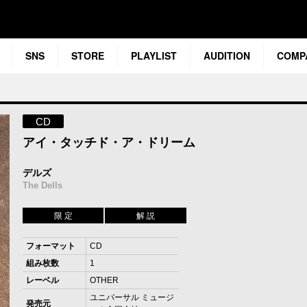
SNS
STORE
PLAYLIST
AUDITION
COMP
CD
アイ・タッチド・ア・ドリーム
デルズ
The Dells
限 定
解 説
フォーマット
CD
組み枚数
1
レーベル
OTHER
ユニバーサル ミュージ
発売元