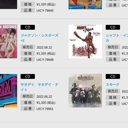
価 格
¥1,320 (税込)
品 番
UIC
品 番
UICY-79945
CD
CD
ジャクソン・シスターズ
シャフト・イ
+2
カ
発売日
発売日
2022.06.22
2022
価 格
価 格
¥1,320 (税込)
¥1,
品 番
品 番
UICY-79948
UIC
CD
CD
サタデイ、サタデイ・ナ
スモーク
イト
発売日
2022
発売日
2022.06.22
価 格
¥1,
価 格
¥1,320 (税込)
品 番
UIC
品 番
UICY-79951