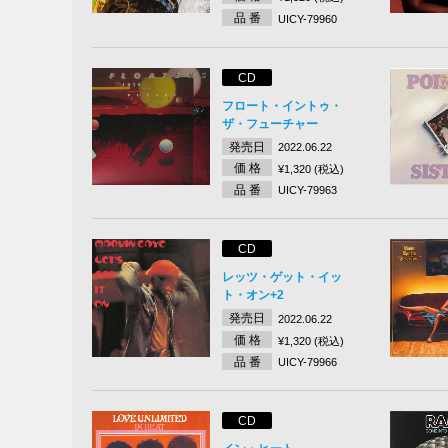
品 番
UICY-79960
CD
フロート・イントゥ・
ザ・フューチャー
発売日
2022.06.22
価 格
¥1,320 (税込)
品 番
UICY-79963
CD
レッツ・ゲット・イッ
ト・オン+2
発売日
2022.06.22
価 格
¥1,320 (税込)
品 番
UICY-79966
CD