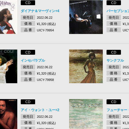
CD
CD
ダイアナ＆マーヴィン+4
パーセプショ
発売日
発売日
2022.06.22
2022
価 格
価 格
¥1,320 (税込)
¥1,
品 番
品 番
UICY-79954
UIC
CD
CD
インセパラブル
サンクフル
発売日
発売日
2022.06.22
2022
価 格
価 格
¥1,320 (税込)
¥1,
品 番
品 番
UICY-79958
UIC
CD
CD
アイ・ウォント・ユー+2
フューチャー
発売日
発売日
2022.06.22
2022
価 格
価 格
¥1,320 (税込)
¥1,
品 番
品 番