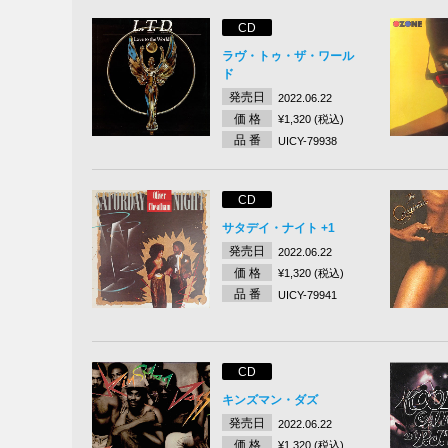
CD
ラヴ・トゥ・ザ・ワール
ド
発売日
2022.06.22
価 格
¥1,320 (税込)
品 番
UICY-79938
CD
サタデイ・ナイト +1
発売日
2022.06.22
価 格
¥1,320 (税込)
品 番
UICY-79941
CD
キンズマン・ダズ
発売日
2022.06.22
価 格
¥1,320 (税込)