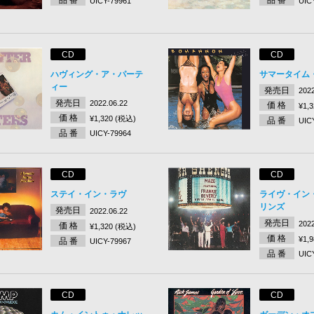
UICY-79961
UIC
CD
CD
ハヴィング・ア・パーテ
サマータイム
ィー
発売日
2022
発売日
2022.06.22
価 格
¥1,
価 格
¥1,320 (税込)
品 番
UIC
品 番
UICY-79964
CD
CD
ステイ・イン・ラヴ
ライヴ・イン
リンズ
発売日
2022.06.22
発売日
2022
価 格
¥1,320 (税込)
価 格
¥1,
品 番
UICY-79967
品 番
UIC
CD
CD