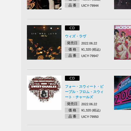
品 番
UICY-79944
CD
ウィズ・ラヴ
発売日
2022.06.22
価 格
¥1,320 (税込)
品 番
UICY-79947
CD
フォー・スウィート・ピ
ープル・フロム・スウィ
ート・チャールズ
発売日
2022.06.22
価 格
¥1,320 (税込)
品 番
UICY-79950