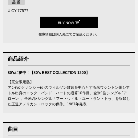
品 番
UICY-77577
BUY NOW
在庫情報は購入先にてご確認ください。
商品紹介
80’sに夢中！【80’s BEST COLLECTION 1200】
【完全限定盤】
アン(vo)とナンシー(g)のウィルソン姉妹を中心とする米ワシントン州シア
トル出身のロック・バンド、ハートの通算10作目。全米1位シングル｢ア
ローン｣、全米7位シングル「フー・ウィル・ユー・ラン・トゥ」を収録し
た王道アメリカン・ロックの傑作。1987年発表
曲目