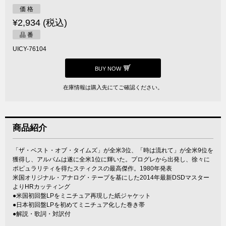
価 格
¥2,934 (税込)
品 番
UICY-76104
BUY NOW
在庫情報は購入先にてご確認ください。
商品紹介
「ザ・ベスト・オブ・タイムズ」が全米3位、「時は流れて」が全米9位を
獲得し、アルバムは遂に全米1位に輝いた。プログレから出発し、徐々に
ポピュラリティを得たスティクスの最高傑作。1980年発表
米国オリジナル・アナログ・テープを基にした2014年最新DSDマスター
よりHRカッティング
●米国初回盤LPをミニチュア再現した紙ジャケット
●日本初回盤LPを初めてミニチュア化した巻き帯
●解説・歌詞・対訳付