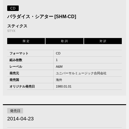
CD
パラダイス・シアター [SHM-CD]
スティクス
STYX
限 定
歌 詞
対 訳
フォーマット
CD
組み枚数
1
レーベル
A&M
発売元
ユニバーサルミュージック合同会社
発売国
海外
オリジナル発売日
1980.01.01
発売日
2014-04-23