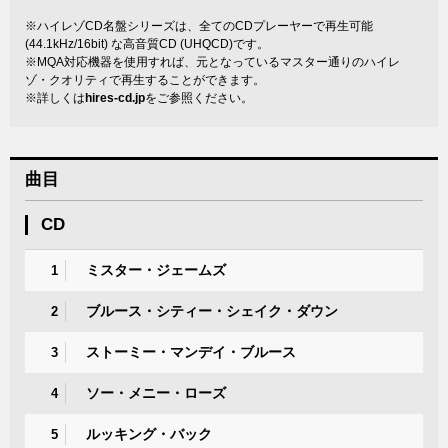
※ハイレゾCD名盤シリーズは、全てのCDプレーヤーで再生可能
(44.1kHz/16bit) な高音質CD (UHQCD)です。
※MQA対応機器を使用すれば、元となっているマスター通りのハイレ
ゾ・クオリティで再生することができます。
※詳しくは
hires-cd.jp
をご参照ください。
曲目
CD
ミスター・ジェームズ
1
ブルース・シティー・シェイク・ダウン
2
ストーミー・マンデイ・ブルース
3
ソー・メニー・ローズ
4
ルッキング・バック
5