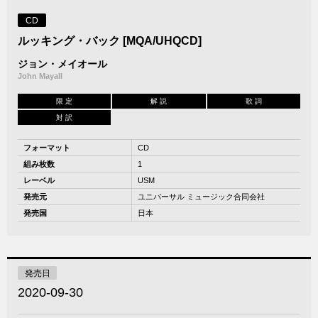
CD
ルッキング・バック [MQA/UHQCD]
ジョン・メイオール
John Mayall
限 定
解 説
歌 詞
対 訳
フォーマット
CD
組み枚数
1
レーベル
USM
発売元
ユニバーサル ミュージック合同会社
発売国
日本
発売日
2020-09-30