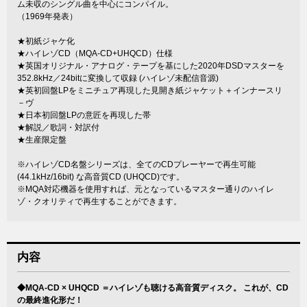
ム未収のシングル曲を中心にコンパイル。
（1969年発表）
★初紙ジャケ化
★ハイレゾCD（MQA-CD+UHQCD）仕様
★英国オリジナル・アナログ・テープを基にした2020年DSDマスターを
352.8kHz／24bitに変換して収録 (ハイレゾ未配信音源)
★英初回盤LPをミニチュア再現した見開き紙ジャケット＋インナースリ
－ヴ
★日本初回盤LPの意匠を再現した帯
★解説／歌詞・対訳付
★生産限定盤
※ハイレゾCD名盤シリーズは、全てのCDプレーヤーで再生可能
(44.1kHz/16bit) な高音質CD (UHQCD)です。
※MQA対応機器を使用すれば、元となっているマスター通りのハイレ
ゾ・クオリティで再生することができます。
内容
◆MQA-CD × UHQCD ＝ハイレゾも聴ける高音質ディスク。 これが、CD
の最終進化形だ！