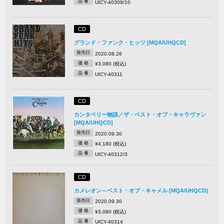
品 番
UICY-40309/10
CD
グランド・ファンク・ヒッツ [MQA/UHQCD]
発売日
2020.08.26
価 格
¥3,080 (税込)
品 番
UICY-40311
CD
カンタベリー物語／ザ・ベスト・オブ・キャラヴァン
[MQA/UHQCD]
発売日
2020.09.30
価 格
¥4,180 (税込)
品 番
UICY-40312/3
CD
カメレオン～ベスト・オブ・キャメル [MQA/UHQCD]
発売日
2020.09.30
価 格
¥3,080 (税込)
品 番
UICY-40314