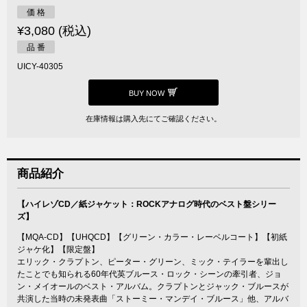
価 格
¥3,080 (税込)
品 番
UICY-40305
BUY NOW
在庫情報は購入先にてご確認ください。
商品紹介
【ハイレゾCD／紙ジャケット：ROCKアナログ時代のベスト盤シリー
ズ】
【MQA-CD】【UHQCD】【グリーン・カラー・レーベルコート】【初紙
ジャケ化】【限定盤】
エリック・クラプトン、ピーター・グリーン、ミック・テイラーを輩出し
たことでも知られる60年代英ブルース・ロック・シーンの牽引者、ジョ
ン・メイオールのベスト・アルバム。クラプトンとジャック・ブルースが
共演した当時の未発表曲「ストーミー・マンデイ・ブルース」他、アルバ