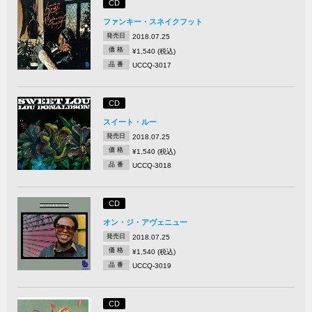
CD
ファンキー・スネイクフット
発売日
2018.07.25
価 格
¥1,540 (税込)
品 番
UCCQ-3017
CD
スイート・ルー
発売日
2018.07.25
価 格
¥1,540 (税込)
品 番
UCCQ-3018
CD
オン・ジ・アヴェニュー
発売日
2018.07.25
価 格
¥1,540 (税込)
品 番
UCCQ-3019
CD