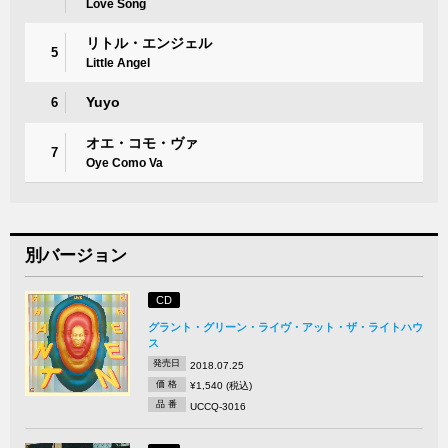
Love Song
リトル・エンジェル
5
Little Angel
Yuyo
6
オエ・コモ・ヴァ
7
Oye Como Va
別バージョン
CD
グラント・グリーン・ライヴ・アット・ザ・ライトハウ
ス
発売日
2018.07.25
価 格
¥1,540 (税込)
品 番
UCCQ-3016