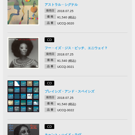
アストラル・シグナル
発売日
2018.07.25
価 格
¥1,540 (税込)
品 番
UCCQ-3020
CD
フー・イズ・ジス・ビッチ、エニウェイ？
発売日
2018.07.25
価 格
¥1,540 (税込)
品 番
UCCQ-3021
CD
プレイシズ・アンド・スペイシズ
発売日
2018.07.25
価 格
¥1,540 (税込)
品 番
UCCQ-3022
CD
キャント・ハイド・ラヴ