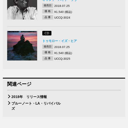
発売日
2018.07.25
価 格
¥1,540 (税込)
品 番
UCCQ-3024
CD
トゥモロー・イズ・ヒア
発売日
2018.07.25
価 格
¥1,540 (税込)
品 番
UCCQ-3025
関連ページ
2018年 リリース情報
ブルーノート・LA・リバイバル
ズ