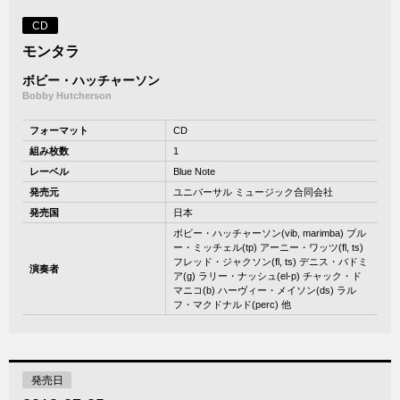
CD
モンタラ
ボビー・ハッチャーソン
Bobby Hutcherson
フォーマット
CD
組み枚数
1
レーベル
Blue Note
発売元
ユニバーサル ミュージック合同会社
発売国
日本
ボビー・ハッチャーソン(vib, marimba) ブル
ー・ミッチェル(tp) アーニー・ワッツ(fl, ts)
フレッド・ジャクソン(fl, ts) デニス・バドミ
演奏者
ア(g) ラリー・ナッシュ(el-p) チャック・ド
マニコ(b) ハーヴィー・メイソン(ds) ラル
フ・マクドナルド(perc) 他
発売日