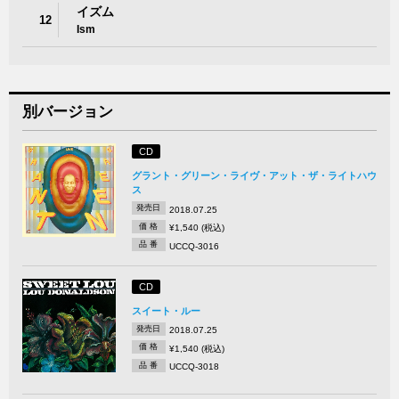
イズム
12
Ism
別バージョン
CD
グラント・グリーン・ライヴ・アット・ザ・ライトハウ
ス
発売日
2018.07.25
価 格
¥1,540 (税込)
品 番
UCCQ-3016
CD
スイート・ルー
発売日
2018.07.25
価 格
¥1,540 (税込)
品 番
UCCQ-3018