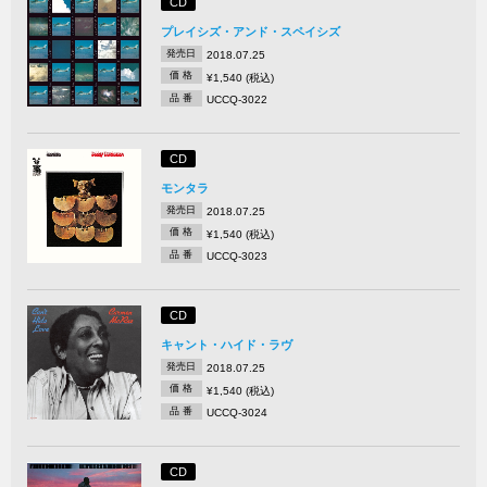
CD
プレイシズ・アンド・スペイシズ
発売日
2018.07.25
価 格
¥1,540 (税込)
品 番
UCCQ-3022
CD
モンタラ
発売日
2018.07.25
価 格
¥1,540 (税込)
品 番
UCCQ-3023
CD
キャント・ハイド・ラヴ
発売日
2018.07.25
価 格
¥1,540 (税込)
品 番
UCCQ-3024
CD