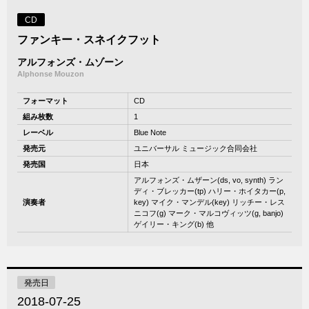
CD
ファンキー・スネイクフット
アルフォンズ・ムゾーン
Alphonse Mouzon
フォーマット
CD
組み枚数
1
レーベル
Blue Note
発売元
ユニバーサル ミュージック合同会社
発売国
日本
アルフォンズ・ムザーン(ds, vo, synth) ラン
ディ・ブレッカー(tp) ハリー・ホイタカー(p,
演奏者
key) マイク・マンデル(key) リッチー・レス
ニコフ(g) マーク・マルコヴィッツ(g, banjo)
ゲイリー・キング(b) 他
発売日
2018-07-25