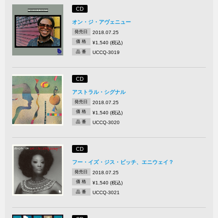
CD
オン・ジ・アヴェニュー
発売日
2018.07.25
価 格
¥1,540 (税込)
品 番
UCCQ-3019
CD
アストラル・シグナル
発売日
2018.07.25
価 格
¥1,540 (税込)
品 番
UCCQ-3020
CD
フー・イズ・ジス・ビッチ、エニウェイ？
発売日
2018.07.25
価 格
¥1,540 (税込)
品 番
UCCQ-3021