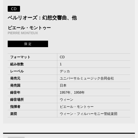
CD
ベルリオーズ：幻想交響曲、他
ピエール・モントゥー
PIERRE MONTEUX
限 定
フォーマット
CD
組み枚数
1
レーベル
デッカ
発売元
ユニバーサルミュージック合同会社
発売国
日本
録音年
1957年、1958年
録音場所
ウィーン
指揮者
ピエール・モントゥー
楽団
ウィーン・フィルハーモニー管絃楽団