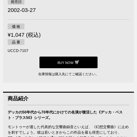
発売日
2002-03-27
価 格
¥1,047 (税込)
品 番
UCCD-7107
BUY NOW
在庫情報は購入先にてご確認ください。
商品紹介
デッカの50年代から70年代にかけての名演が復活した《デッカ・ベス
ト・プラス50》シリーズ。
モントゥーが遺した代表的な交響曲録音といえば、《幻想交響曲》に止め
を刺すでしょう。彼は若いときからこの作品を最も得意にしており、