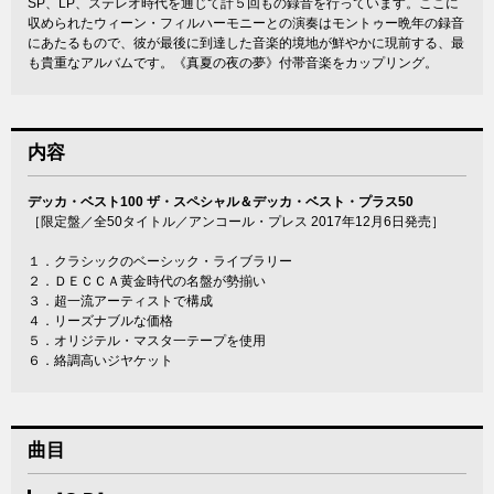
SP、LP、ステレオ時代を通じて計５回もの録音を行っています。ここに
収められたウィーン・フィルハーモニーとの演奏はモントゥー晩年の録音
にあたるもので、彼が最後に到達した音楽的境地が鮮やかに現前する、最
も貴重なアルバムです。《真夏の夜の夢》付帯音楽をカップリング。
内容
デッカ・ベスト100 ザ・スペシャル＆デッカ・ベスト・プラス50
［限定盤／全50タイトル／アンコール・プレス 2017年12月6日発売］
１．クラシックのベーシック・ライブラリー
２．ＤＥＣＣＡ黄金時代の名盤が勢揃い
３．超一流アーティストで構成
４．リーズナブルな価格
５．オリジテル・マスタ一テープを使用
６．絡調高いジヤケット
曲目