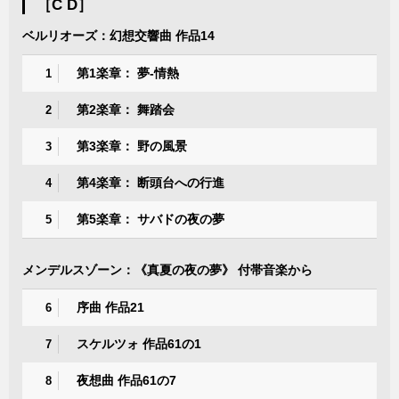
［C D］
ベルリオーズ：幻想交響曲 作品14
第1楽章： 夢-情熱
1
第2楽章： 舞踏会
2
第3楽章： 野の風景
3
第4楽章： 断頭台への行進
4
第5楽章： サバドの夜の夢
5
メンデルスゾーン：《真夏の夜の夢》 付帯音楽から
序曲 作品21
6
スケルツォ 作品61の1
7
夜想曲 作品61の7
8