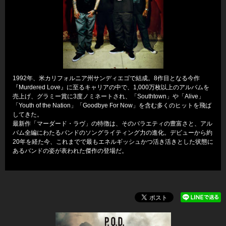
1992年、米カリフォルニア州サンディエゴで結成。8作目となる今作
『Murdered Love』に至るキャリアの中で、1,000万枚以上のアルバムを
売上げ、グラミー賞に3度ノミネートされ、「Southtown」や「Alive」
「Youth of the Nation」「Goodbye For Now」を含む多くのヒットを飛ば
してきた。
最新作「マーダード・ラヴ」の特徴は、そのバラエティの豊富さと、アル
バム全編にわたるバンドのソングライティング力の進化。デビューから約
20年を経た今、これまでで最もエネルギッシュかつ活き活きとした状態に
あるバンドの姿が表われた傑作の登場だ。