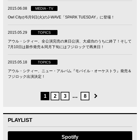
2015.06.08
MEDIA - TV
Owl Cityが6月9日(火)のJ-WAVE「SPARK TUESDAY」に登場！
2015.05.29
TOPICS
アウル・シティー、全公演完売の来日公演、大成功のうちに終了！そして
7月10日は新作発売＆同月下旬にはフジロックで再来日！
2015.05.18
TOPICS
アウル・シティー、ニュー・アルバム『モバイル・オーケストラ』発売＆
フジロック出演決定！
…
1
2
3
8
PLAYLIST
Spotify