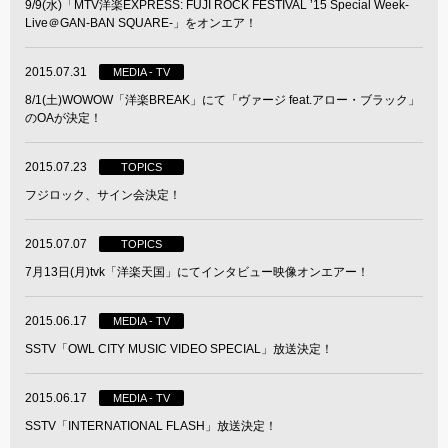
9/9(水)「MTV洋楽EXPRESS: FUJI ROCK FESTIVAL ’15 Special Week-
Live＠GAN-BAN SQUARE-」をオンエア！
2015.07.31
MEDIA - TV
8/1(土)WOWOW「洋楽BREAK」にて「ヴァージ feat.アロー・ブラック」
のOAが決定！
2015.07.23
TOPICS
フジロック、サイン会決定！
2015.07.07
TOPICS
7月13日(月)tvk「洋楽天国」にてインタビュー映像オンエアー！
2015.06.17
MEDIA - TV
SSTV「OWL CITY MUSIC VIDEO SPECIAL」放送決定！
2015.06.17
MEDIA - TV
SSTV「INTERNATIONAL FLASH」放送決定！