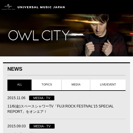
NEWS
ALL
TOPICS
MEDIA
LIVE/EVENT
2015.11.06
MEDIA - TV
11/6(金)スペースシャワーTV「FUJI ROCK FESTIVAL’15 SPECIAL
REPORT」をオンエア！
2015.09.03
MEDIA - TV