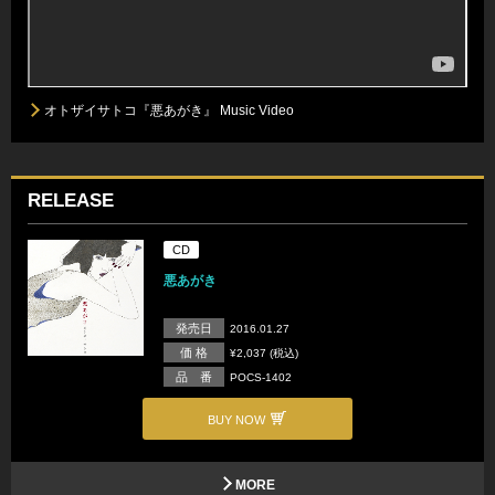
オトザイサトコ『悪あがき』 Music Video
RELEASE
CD
悪あがき
発売日
2016.01.27
価 格
¥2,037 (税込)
品 番
POCS-1402
BUY NOW
MORE