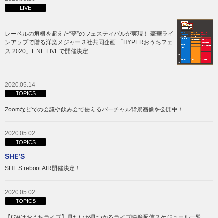
LIVE
レーベルの垣根を超えた“夢”のフェスティバルが実現！ 豪華ライ
ンアップで贈る洋楽メジャー３社共同企画 「HYPERおうちフェ
ス 2020」LINE LIVEで開催決定！
2020.05.14
TOPICS
Zoomなどでの会議や飲み会で使えるバーチャル背景画像を公開中！
2020.05.02
TOPICS
SHE’S
SHE’S reboot AIR開催決定！
2020.05.02
TOPICS
【GWはおうちライブ】見たいが見つかるライブ映像配信スケジュール一覧