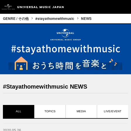
GENRE / その他
#stayathomewithmusic
NEWS
#stayathomewithmusic NEWS
ALL
TOPICS
MEDIA
LIVE/EVENT
2020.05.26