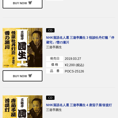
BUY NOW
CD
NHK落語名人選 三遊亭圓生 3 怪談牡丹灯籠「伴
蔵宅」/雪の瀬川
三遊亭圓生
発売日
2019.03.27
価 格
¥2,200 (税込)
品 番
POCS-25126
BUY NOW
CD
NHK落語名人選 三遊亭圓生 4 唐茄子屋/首提灯
三遊亭圓生