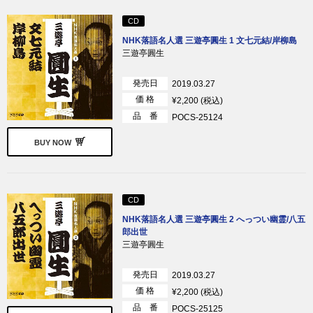
CD
NHK落語名人選 三遊亭圓生 1 文七元結/岸柳島
三遊亭圓生
発売日
2019.03.27
価 格
¥2,200 (税込)
品 番
POCS-25124
BUY NOW
CD
NHK落語名人選 三遊亭圓生 2 へっつい幽霊/八五
郎出世
三遊亭圓生
発売日
2019.03.27
価 格
¥2,200 (税込)
品 番
POCS-25125