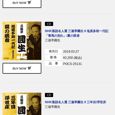
BUY NOW
CD
NHK落語名人選 三遊亭圓生 8 塩原多助一代記
「青馬の別れ」/夏の医者
三遊亭圓生
発売日
2019.03.27
価 格
¥2,200 (税込)
品 番
POCS-25131
BUY NOW
CD
NHK落語名人選 三遊亭圓生 9 三年目/浮世床
三遊亭圓生