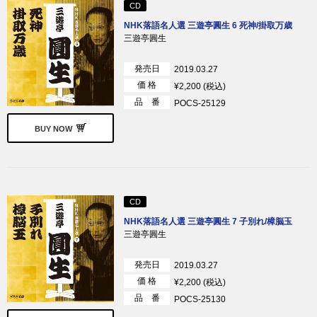
CD
NHK落語名人選 三遊亭圓生 6 死神/掛取万歳
三遊亭圓生
発売日
2019.03.27
価 格
¥2,200 (税込)
品 番
POCS-25129
BUY NOW
CD
NHK落語名人選 三遊亭圓生 7 子別れ/樟脳玉
三遊亭圓生
発売日
2019.03.27
価 格
¥2,200 (税込)
品 番
POCS-25130