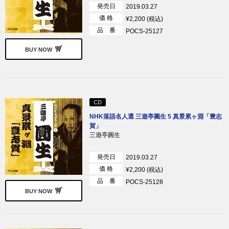
発売日
2019.03.27
価 格
¥2,200 (税込)
品 番
POCS-25127
BUY NOW
CD
NHK落語名人選 三遊亭圓生 5 真景累ヶ淵「豊志
賀」
三遊亭圓生
発売日
2019.03.27
価 格
¥2,200 (税込)
品 番
POCS-25128
BUY NOW