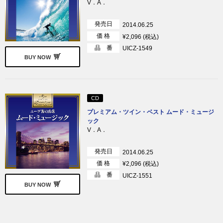
V．A．
発売日
2014.06.25
価 格
¥2,096 (税込)
品 番
UICZ-1549
BUY NOW
CD
プレミアム・ツイン・ベスト ムード・ミュージ
ック
V．A．
発売日
2014.06.25
価 格
¥2,096 (税込)
品 番
UICZ-1551
BUY NOW