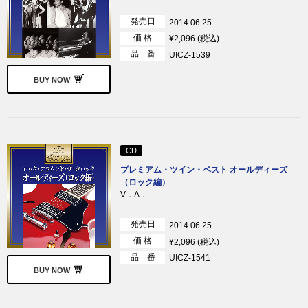
発売日
2014.06.25
価 格
¥2,096 (税込)
品 番
UICZ-1539
BUY NOW
CD
プレミアム・ツイン・ベスト オールディーズ
（ロック編）
V．A．
発売日
2014.06.25
価 格
¥2,096 (税込)
品 番
UICZ-1541
BUY NOW