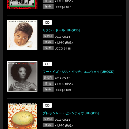
価 格
¥1,980 (税込)
品 番
UCCQ-9487
CD
サテン・ドール [UHQCD]
発売日
2019.05.15
価 格
¥1,980 (税込)
品 番
UCCQ-9488
CD
フー・イズ・ジス・ビッチ、エニウェイ [UHQCD]
発売日
2019.05.15
価 格
¥1,980 (税込)
品 番
UCCQ-9489
CD
プレッシャー・センシティヴ [UHQCD]
発売日
2019.05.15
価 格
¥1,980 (税込)