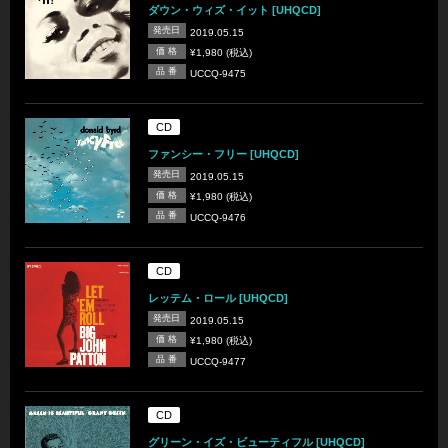
ダウン・ウィズ・イット [UHQCD]
発売日
2019.05.15
価 格
¥1,980 (税込)
品 番
UCCQ-9475
CD
ファンシー・フリー [UHQCD]
発売日
2019.05.15
価 格
¥1,980 (税込)
品 番
UCCQ-9476
CD
レッテム・ロール [UHQCD]
発売日
2019.05.15
価 格
¥1,980 (税込)
品 番
UCCQ-9477
CD
グリーン・イズ・ビューティフル [UHQCD]