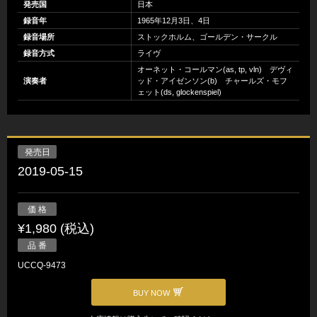
発売国
日本
録音年
1965年12月3日、4日
録音場所
ストックホルム、ゴールデン・サークル
録音方式
ライヴ
オーネット・コールマン(as, tp, vln) デヴィ
演奏者
ッド・アイゼンソン(b) チャールズ・モフ
ェット(ds, glockenspiel)
発売日
2019-05-15
価 格
¥1,980 (税込)
品 番
UCCQ-9473
BUY NOW