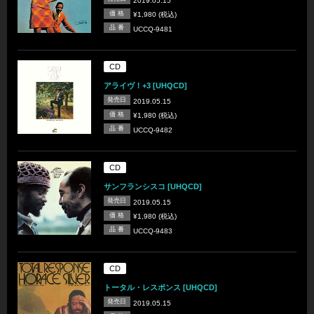
2019.05.15
価 格
¥1,980 (税込)
品 番
UCCQ-9481
CD
アライヴ！+3 [UHQCD]
発売日
2019.05.15
価 格
¥1,980 (税込)
品 番
UCCQ-9482
CD
サンフランシスコ [UHQCD]
発売日
2019.05.15
価 格
¥1,980 (税込)
品 番
UCCQ-9483
CD
トータル・レスポンス [UHQCD]
発売日
2019.05.15