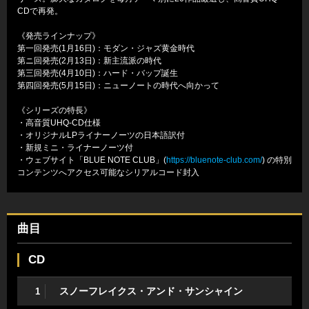
CDで再発。
《発売ラインナップ》
第一回発売(1月16日)：モダン・ジャズ黄金時代
第ニ回発売(2月13日)：新主流派の時代
第三回発売(4月10日)：ハード・バップ誕生
第四回発売(5月15日)：ニューノートの時代へ向かって
《シリーズの特長》
・高音質UHQ-CD仕様
・オリジナルLPライナーノーツの日本語訳付
・新規ミニ・ライナーノーツ付
・ウェブサイト「BLUE NOTE CLUB」(
https://bluenote-club.com/
) の特別
コンテンツへアクセス可能なシリアルコード封入
曲目
CD
スノーフレイクス・アンド・サンシャイン
1