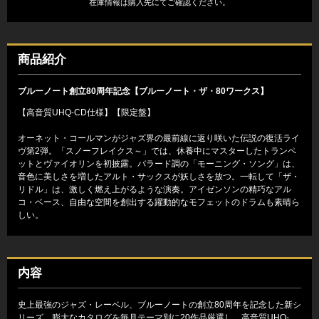
在庫情報は購入先にてご確認ください。
商品紹介
ブルーノート創立80周年記念【ブルーノート・ザ・80ワークス】
【高音質UHQ-CD仕様】【限定盤】
オーネット・コールマンがジャズ界の最前線に返り咲いた伝説の復活ライ
ヴ第2弾。「スノーフレイクス～」では、休養中にマスターしたトランペ
ットとヴァイオリンを初披露。バラード調の「モーニング・ソング」は、
音色に美しさを増したアルト・サックスが妖しさを放つ。一転して「ザ・
リドル」は、激しく燃え上がるような演奏。アイゼンソンの精巧なアル
コ・ベース、自由な空間を創出する躍動的なモフェットのドラムも素晴ら
しい。
内容
史上最強のジャズ・レーベル、ブルーノートの創立80周年を記念した新シ
リーズ。膨大なカタログを毎月テーマ別に20作品厳選し、高音質UHQ-