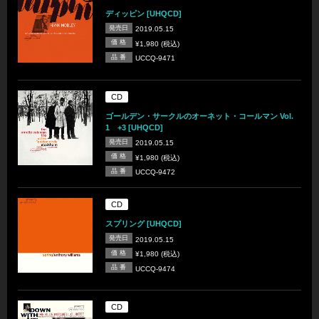
ディッピン [UHQCD]
発売日
2019.05.15
価 格
¥1,980 (税込)
品 番
UCCQ-9471
CD
ゴールデン・サークルのオーネット・コールマン Vol.
1 +3 [UHQCD]
発売日
2019.05.15
価 格
¥1,980 (税込)
品 番
UCCQ-9472
CD
スプリング [UHQCD]
発売日
2019.05.15
価 格
¥1,980 (税込)
品 番
UCCQ-9474
CD