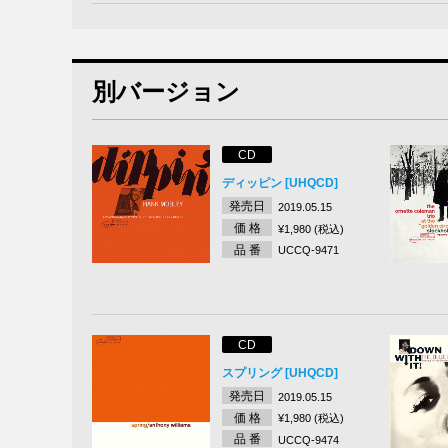
別バージョン
CD
ディッピン [UHQCD]
発売日
2019.05.15
価 格
¥1,980 (税込)
品 番
UCCQ-9471
CD
スプリング [UHQCD]
発売日
2019.05.15
価 格
¥1,980 (税込)
品 番
UCCQ-9474