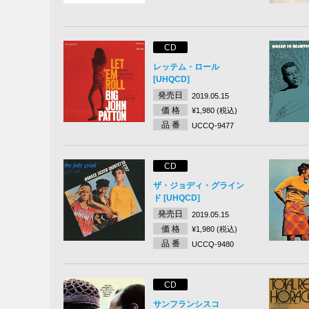
CD
レッテム・ロール
[UHQCD]
発売日
2019.05.15
価 格
¥1,980 (税込)
品 番
UCCQ-9477
CD
ザ・ジョディ・グライン
ド [UHQCD]
発売日
2019.05.15
価 格
¥1,980 (税込)
品 番
UCCQ-9480
CD
サンフランシスコ