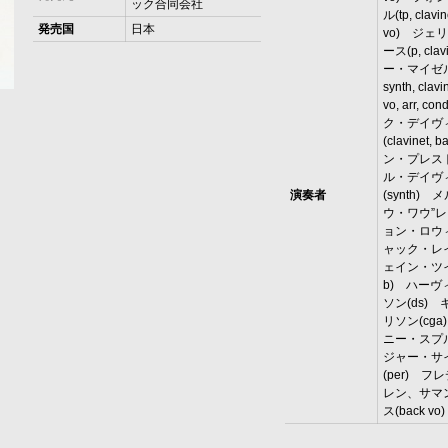
ック合同会社
ル(tp, clavin
発売国
日本
vo) ジェ
ース(p, cla
ー・マイゼル(
synth, clavi
vo, arr, 
ク・デイヴ
(clavinet, 
ン・プレス
ル・デイヴ
演奏者
(synth)
ウ・ワウ”
ョン・ロウィ
ャック・レ
ェイン・ツイ
b) ハー
ソン(ds)
リソン(cg
ニー・スプ
ジャー・サ
(per) 
レン、サマ
ス(back vo)