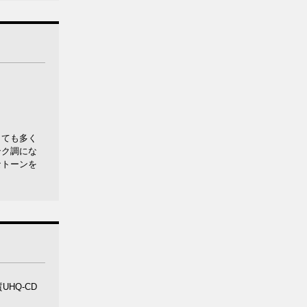
しても多く
ンク調にな
なトーンを
HQ-CD