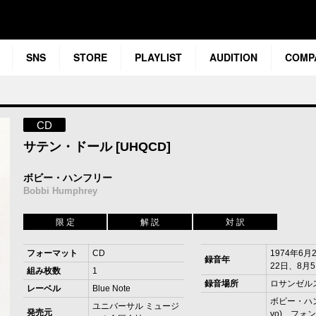
SNS
STORE
PLAYLIST
AUDITION
COMP
CD
サテン・ドール [UHQCD]
ボビー・ハンフリー
Bobbi Humphrey
限 定
解 説
対 訳
フォーマット
CD
1974年6月
録音年
22日、8月
組み枚数
1
録音場所
ロサンゼル
レーベル
Blue Note
ボビー・ハン
ユニバーサル ミュージ
発売元
vo) フォ