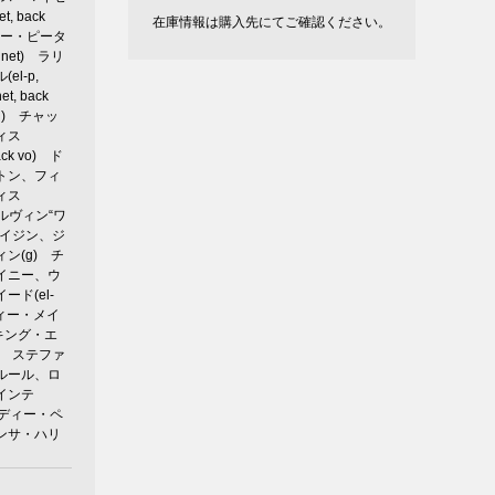
et, back
在庫情報は購入先にてご確認ください。
リー・ピータ
vinet) ラリ
el-p,
net, back
cond) チャッ
ィス
back vo) ド
トン、フィ
ィス
 メルヴィン“ワ
レイジン、ジ
ン(g) チ
イニー、ウ
ード(el-
ヴィー・メイ
 キング・エ
a) ステファ
ルール、ロ
インテ
フレディー・ペ
ンサ・ハリ