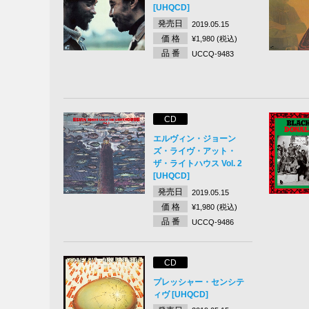
[UHQCD]
発売日
2019.05.15
価 格
¥1,980 (税込)
品 番
UCCQ-9483
CD
エルヴィン・ジョーン
ズ・ライヴ・アット・
ザ・ライトハウス Vol. 2
[UHQCD]
発売日
2019.05.15
価 格
¥1,980 (税込)
品 番
UCCQ-9486
CD
プレッシャー・センシテ
ィヴ [UHQCD]