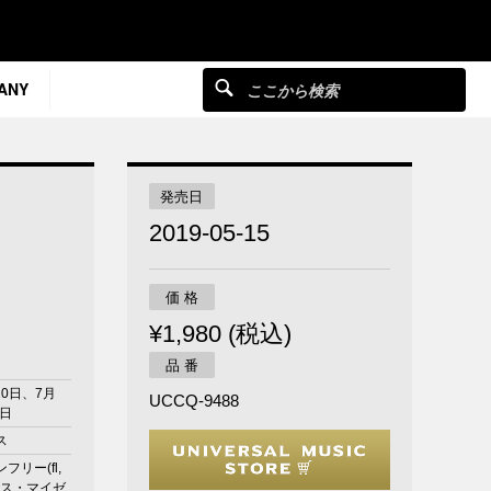
ANY
発売日
2019-05-15
価 格
¥1,980 (税込)
品 番
20日、7月
UCCQ-9488
5日
ス
フリー(fl,
ンス・マイゼ