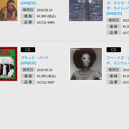
[UHQCD]
ズ・ライヴ・
ザ・ライトハウス 
発売日
2019.05.15
[UHQCD]
価 格
¥1,980 (税込)
発売日
2019
品 番
UCCQ-9484
価 格
¥1,
品 番
UCC
CD
CD
ブラック・バード
フー・イズ・
[UHQCD]
チ、エニウェイ 
発売日
発売日
2019.05.15
2019
価 格
価 格
¥1,980 (税込)
¥1,
品 番
品 番
UCCQ-9487
UCC