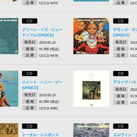
品 番
品 番
UCCQ-9475
UCC
CD
CD
グリーン・イズ・ビュー
デモンズ・ダ
ティフル [UHQCD]
[UHQCD]
発売日
発売日
2019.05.15
2019
価 格
価 格
¥1,980 (税込)
¥1,
品 番
品 番
UCCQ-9478
UCC
CD
CD
スイート・ハニー・ビー
アライヴ！+3 [
[UHQCD]
発売日
2019
発売日
2019.05.15
価 格
¥1,
価 格
¥1,980 (税込)
品 番
UCC
品 番
UCCQ-9481
CD
CD
トータル・レスポンス
エルヴィン・