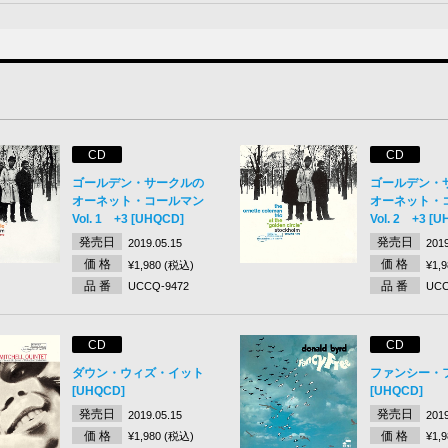
CD
CD
ゴールデン・サークルの
ゴールデン・
オーネット・コールマン
オーネット・
Vol. 1 +3 [UHQCD]
Vol. 2 +3 [
発売日
発売日
2019.05.15
2019
価 格
価 格
¥1,980 (税込)
¥1,
品 番
品 番
UCCQ-9472
UCC
CD
CD
ダウン・ウィズ・イット
ファンシー・
[UHQCD]
[UHQCD]
発売日
発売日
2019.05.15
2019
価 格
価 格
¥1,980 (税込)
¥1,