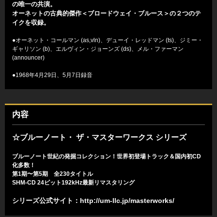
の唯一の共演。
オーネットの古典的傑作＜ブロードウェイ・ブルース＞の２つのテ
イクを収録。
●オーネット・コールマン (as,vln)、デューイ・レッドマン (ts)、ジミー・
ギャリソン (b)、エルヴィン・ジョーンズ (ds)、メル・ファーマン
(announcer)
●1968年4月29日、5月7日録音
内容
☆ブルーノート・ ザ・マスターワークス シリーズ
ブルーノート世紀の発掘コレクション！世界初登場トラック＆国内初CD
化多数！
第1期〜第5期 全230タイトル
SHM-CD 24ビット192kHz最新リマスタリング
シリーズ公式サイト：
http://um-llc.jp/masterworks/