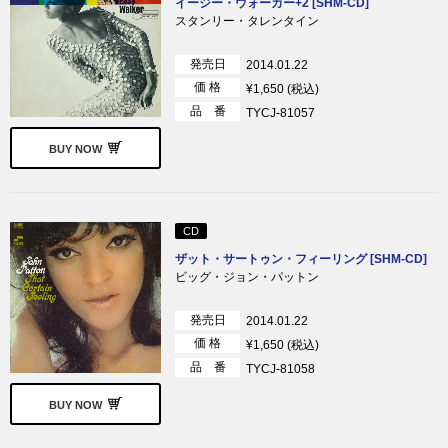
イージー・ウォーカー+2 [SHM-CD]
スタンリー・タレンタイン
発売日
2014.01.22
価 格
¥1,650 (税込)
品 番
TYCJ-81057
BUY NOW
CD
ザット・サートゥン・フィーリング [SHM-CD]
ビッグ・ジョン・パットン
発売日
2014.01.22
価 格
¥1,650 (税込)
品 番
TYCJ-81058
BUY NOW