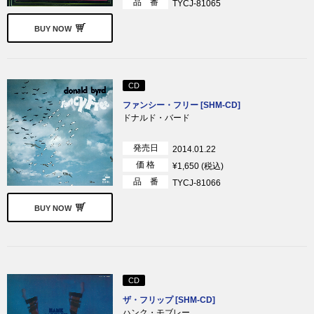
品 番
TYCJ-81065
BUY NOW
CD
ファンシー・フリー [SHM-CD]
ドナルド・バード
発売日
2014.01.22
価 格
¥1,650 (税込)
品 番
TYCJ-81066
BUY NOW
CD
ザ・フリップ [SHM-CD]
ハンク・モブレー