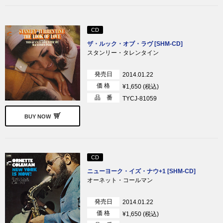
CD
ザ・ルック・オブ・ラヴ [SHM-CD]
スタンリー・タレンタイン
発売日
2014.01.22
価 格
¥1,650 (税込)
品 番
TYCJ-81059
BUY NOW
CD
ニューヨーク・イズ・ナウ+1 [SHM-CD]
オーネット・コールマン
発売日
2014.01.22
価 格
¥1,650 (税込)