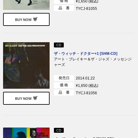
価 格
¥1,650 (税込)
品 番
TYCJ-81055
BUY NOW
CD
ザ・ウィッチ・ドクター+1 [SHM-CD]
アート・ブレイキー＆ザ・ジャズ・メッセンジ
ャーズ
発売日
2014.01.22
価 格
¥1,650 (税込)
品 番
TYCJ-81056
BUY NOW
CD