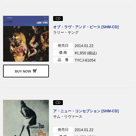
CD
オブ・ラヴ・アンド・ピース [SHM-CD]
ラリー・ヤング
発売日
2014.01.22
価 格
¥1,650 (税込)
品 番
TYCJ-81054
BUY NOW
CD
ア・ニュー・コンセプション [SHM-CD]
サム・リヴァース
発売日
2014.01.22