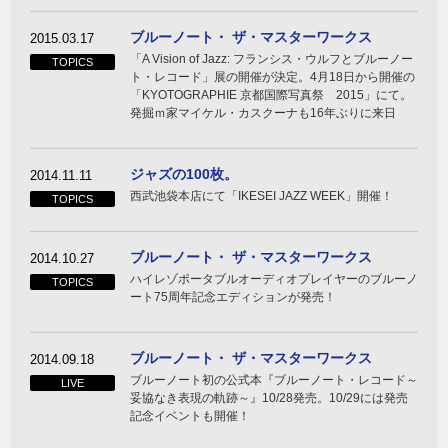
ブルーノート・ ザ・マスターワークス
2015.03.17
「A Vision of Jazz: フランシス・ウルフとブルーノー
TOPICS
ト・レコード」展の開催が決定。4月18日から開催の
「KYOTOGRAPHIE 京都国際写真祭 2015」にて。
発掘ｍ家マイケル・カスクーナも16年ぶりに来日
ジャズの100枚。
2014.11.11
西武池袋本店にて「IKESEI JAZZ WEEK」開催！
TOPICS
ブルーノート・ ザ・マスターワークス
2014.10.27
ハイレゾポータブルオーディオプレイヤーのブルーノ
TOPICS
ート75周年記念エディションが発売！
ブルーノート・ ザ・マスターワークス
2014.09.18
ブルーノート初の公式本『ブルーノート・レコード～
LIVE
妥協なき表現の軌跡～』10/28発売。10/29には発売
記念イベントも開催！