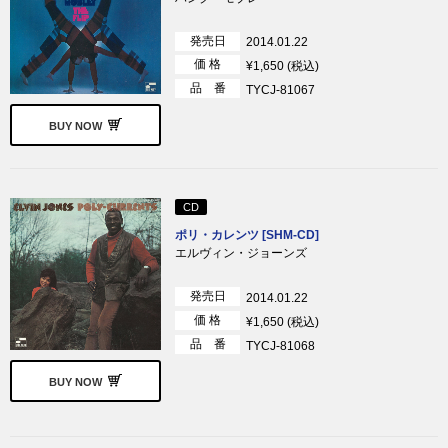
発売日
2014.01.22
価 格
¥1,650 (税込)
品 番
TYCJ-81067
BUY NOW
CD
ポリ・カレンツ [SHM-CD]
エルヴィン・ジョーンズ
発売日
2014.01.22
価 格
¥1,650 (税込)
品 番
TYCJ-81068
BUY NOW