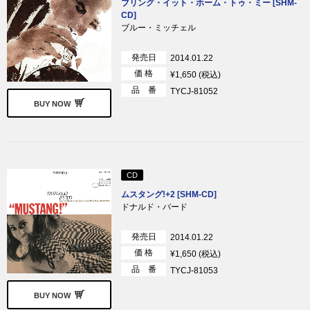
ブリング・イット・ホーム・トゥ・ミー [SHM-
CD]
ブルー・ミッチェル
発売日
2014.01.22
価 格
¥1,650 (税込)
品 番
TYCJ-81052
BUY NOW
CD
ムスタング!+2 [SHM-CD]
ドナルド・バード
発売日
2014.01.22
価 格
¥1,650 (税込)
品 番
TYCJ-81053
BUY NOW