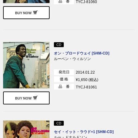
品 番
TYCJ-81060
BUY NOW
CD
オン・ブロードウェイ [SHM-CD]
ルーベン・ウィルソン
発売日
2014.01.22
価 格
¥1,650 (税込)
品 番
TYCJ-81061
BUY NOW
CD
セイ・イット・ラウド+1 [SHM-CD]
ルー・ドナルドソン