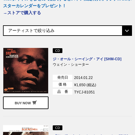
スターカレンダーをプレゼント！
→ストアで購入する
CD
ジ・オール・シーイング・アイ [SHM-CD]
ウェイン・ショーター
発売日
2014.01.22
価 格
¥1,650 (税込)
品 番
TYCJ-81051
BUY NOW
CD