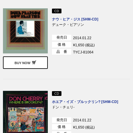
CD
ナウ・ヒア・ジス [SHM-CD]
デューク・ピアソン
発売日
2014.01.22
価 格
¥1,650 (税込)
品 番
TYCJ-81064
BUY NOW
CD
ホエア・イズ・ブルックリン? [SHM-CD]
ドン・チェリ-
発売日
2014.01.22
価 格
¥1,650 (税込)