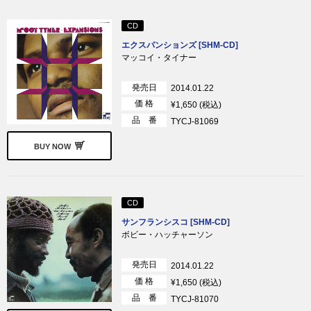
CD
エクスパンションズ [SHM-CD]
マッコイ・タイナー
発売日
2014.01.22
価 格
¥1,650 (税込)
品 番
TYCJ-81069
BUY NOW
CD
サンフランシスコ [SHM-CD]
ボビー・ハッチャーソン
発売日
2014.01.22
価 格
¥1,650 (税込)
品 番
TYCJ-81070