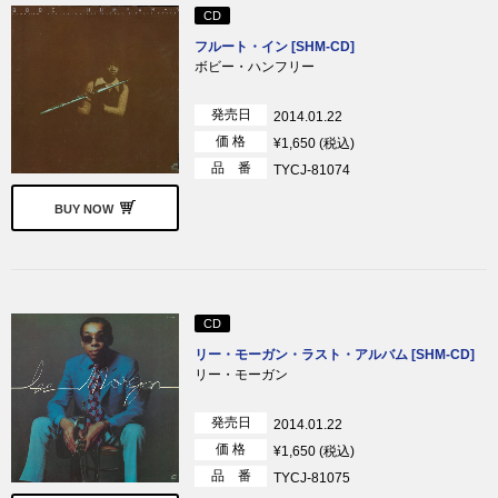
CD
フルート・イン [SHM-CD]
ボビー・ハンフリー
発売日
2014.01.22
価 格
¥1,650 (税込)
品 番
TYCJ-81074
BUY NOW
CD
リー・モーガン・ラスト・アルバム [SHM-CD]
リー・モーガン
発売日
2014.01.22
価 格
¥1,650 (税込)
品 番
TYCJ-81075