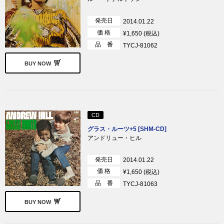
発売日
2014.01.22
価 格
¥1,650 (税込)
品 番
TYCJ-81062
BUY NOW
CD
グラス・ルーツ+5 [SHM-CD]
アンドリュー・ヒル
発売日
2014.01.22
価 格
¥1,650 (税込)
品 番
TYCJ-81063
BUY NOW