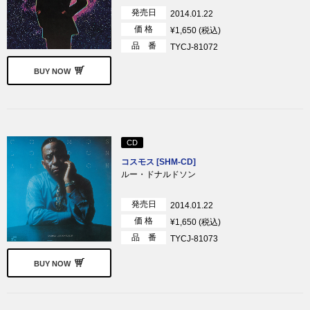
発売日
2014.01.22
価 格
¥1,650 (税込)
品 番
TYCJ-81072
BUY NOW
CD
コスモス [SHM-CD]
ルー・ドナルドソン
発売日
2014.01.22
価 格
¥1,650 (税込)
品 番
TYCJ-81073
BUY NOW