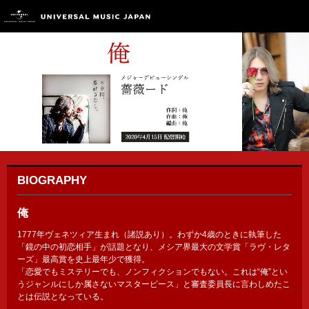
BIOGRAPHY
俺
1777年ヴェネツィア生まれ（諸説あり）。わずか4歳のときに執筆した
「鏡の中の初恋相手」が話題となり、メシア界最大の文学賞「ラヴ・レタ
ーズ」最高賞を史上最年少で獲得。
「恋愛でもミステリーでも、ノンフィクションでもない。これは“俺”とい
うジャンルにしか属さないマスターピース」と審査委員長に言わしめたこ
とは伝説となっている。