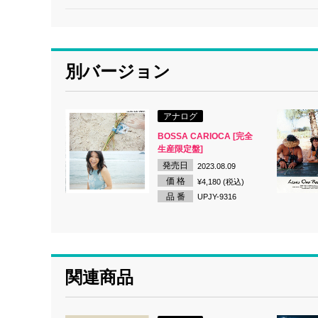
別バージョン
アナログ
BOSSA CARIOCA [完全
生産限定盤]
発売日
2023.08.09
価 格
¥4,180 (税込)
品 番
UPJY-9316
関連商品