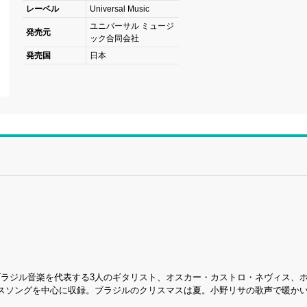
レーベル
Universal Music
ユニバーサル ミュージ
発売元
ック合同会社
発売国
日本
tal～』では、ブラジル音楽を代表する3人のギタリスト、オスカー・カストロ・ネヴィス
スソングを中心に収録。ブラジルのクリスマスは夏。小野リサの歌声で暖か