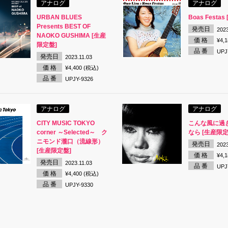
アナログ
アナログ
URBAN BLUES
Boas Festa
Presents BEST OF
発売日
2023
NAOKO GUSHIMA [生産
価 格
¥4,
限定盤]
品 番
UPJ
発売日
2023.11.03
価 格
¥4,400 (税込)
品 番
UPJY-9326
アナログ
アナログ
CITY MUSIC TOKYO
こんな風に過
corner ～Selected～ ク
なら [生産限定
ニモンド瀧口（流線形）
発売日
2023
[生産限定盤]
価 格
¥4,
発売日
2023.11.03
品 番
UPJ
価 格
¥4,400 (税込)
品 番
UPJY-9330