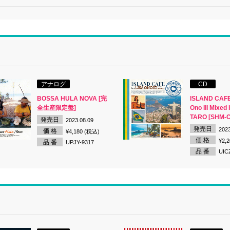
アナログ
CD
BOSSA HULA NOVA [完
ISLAND CAFE 
全生産限定盤]
Ono III Mixed
TARO [SHM-
発売日
2023.08.09
発売日
2023
価 格
¥4,180 (税込)
価 格
¥2,
品 番
UPJY-9317
品 番
UIC