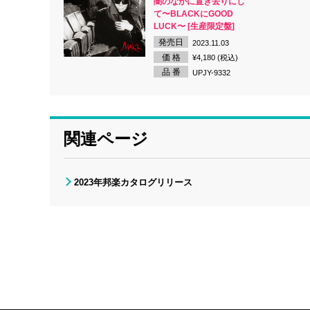
闇のなかに置き去りにし
て〜BLACKにGOOD
LUCK〜 [生産限定盤]
発売日
2023.11.03
価 格
¥4,180 (税込)
品 番
UPJY-9332
関連ページ
2023年邦楽カタログリリース