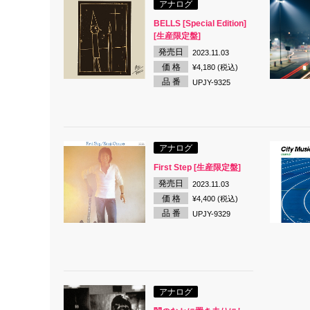
アナログ
BELLS [Special Edition]
[生産限定盤]
発売日
2023.11.03
価 格
¥4,180 (税込)
品 番
UPJY-9325
アナログ
First Step [生産限定盤]
発売日
2023.11.03
価 格
¥4,400 (税込)
品 番
UPJY-9329
アナログ