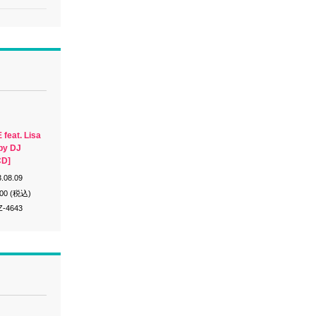
feat. Lisa
 by DJ
CD]
.08.09
200 (税込)
Z-4643