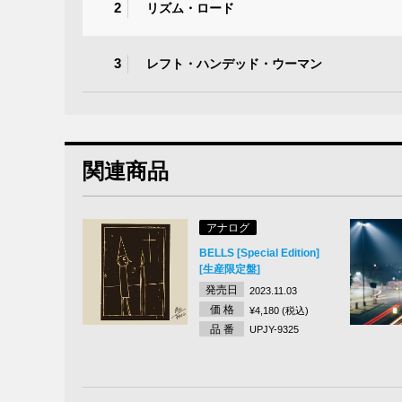
2
リズム・ロード
3
レフト・ハンデッド・ウーマン
関連商品
アナログ
BELLS [Special Edition]
[生産限定盤]
発売日
2023.11.03
価 格
¥4,180 (税込)
品 番
UPJY-9325