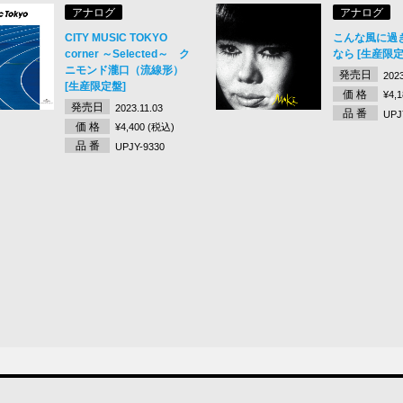
アナログ
アナログ
CITY MUSIC TOKYO
こんな風に過
corner ～Selected～ ク
なら [生産限定
ニモンド瀧口（流線形）
発売日
2023
[生産限定盤]
価 格
¥4,
発売日
2023.11.03
品 番
UPJ
価 格
¥4,400 (税込)
品 番
UPJY-9330