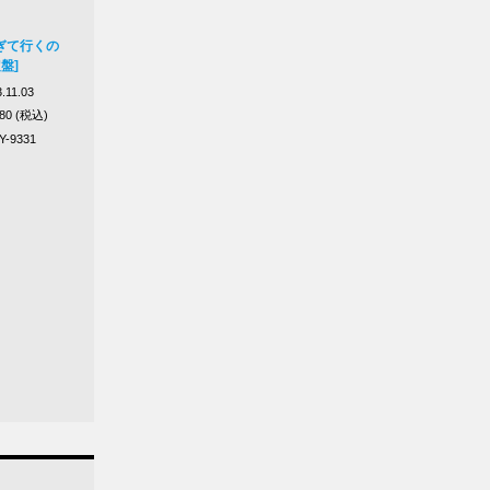
ぎて行くの
盤]
.11.03
180 (税込)
Y-9331