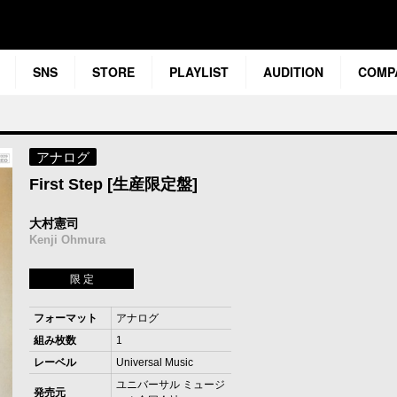
SNS
STORE
PLAYLIST
AUDITION
COMP
アナログ
First Step [生産限定盤]
大村憲司
Kenji Ohmura
限 定
フォーマット
アナログ
組み枚数
1
レーベル
Universal Music
ユニバーサル ミュージ
発売元