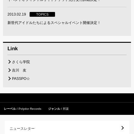
2013.02.19
TOPICS
新世代アイドルたちによるスペシャルイベント開催決定！
Link
さくら学院
吉川 友
PASSPO☆
レーベル
Polydor Records
ジャンル
邦楽
ニュースレター