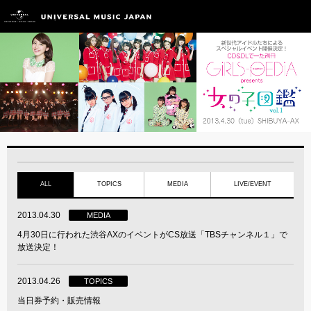
ALL
TOPICS
MEDIA
LIVE/EVENT
2013.04.30
MEDIA
4月30日に行われた渋谷AXのイベントがCS放送「TBSチャンネル１」で
放送決定！
2013.04.26
TOPICS
当日券予約・販売情報