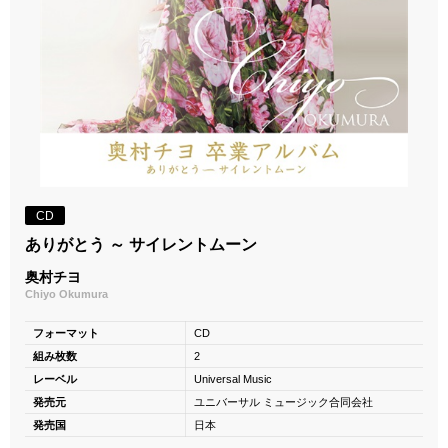
CD
ありがとう ～ サイレントムーン
奥村チヨ
Chiyo Okumura
フォーマット
CD
組み枚数
2
レーベル
Universal Music
発売元
ユニバーサル ミュージック合同会社
発売国
日本