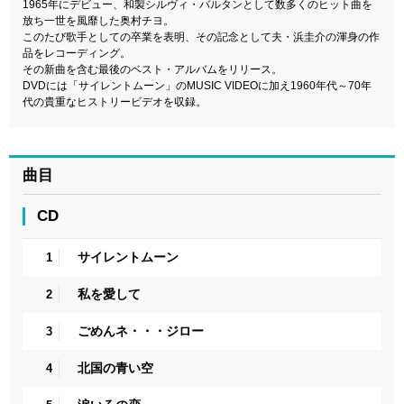
1965年にデビュー、和製シルヴィ・バルタンとして数多くのヒット曲を
放ち一世を風靡した奥村チヨ。
このたび歌手としての卒業を表明、その記念として夫・浜圭介の渾身の作
品をレコーディング。
その新曲を含む最後のベスト・アルバムをリリース。
DVDには「サイレントムーン」のMUSIC VIDEOに加え1960年代～70年
代の貴重なヒストリービデオを収録。
曲目
CD
サイレントムーン
1
私を愛して
2
ごめんネ・・・ジロー
3
北国の青い空
4