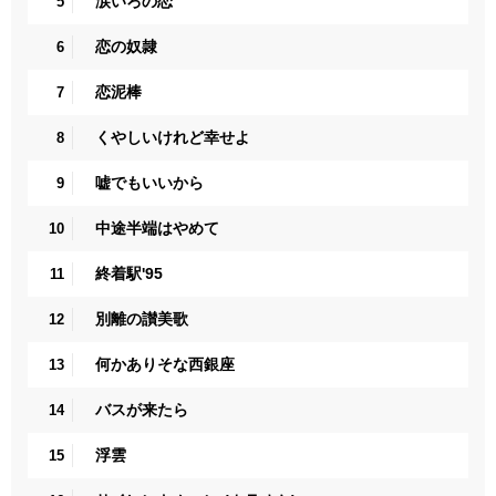
涙いろの恋
5
恋の奴隷
6
恋泥棒
7
くやしいけれど幸せよ
8
嘘でもいいから
9
中途半端はやめて
10
終着駅'95
11
別離の讃美歌
12
何かありそな西銀座
13
バスが来たら
14
浮雲
15