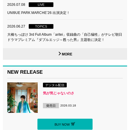
2026.07.08
LIVE
UNI9UE PARK MARCHE’26 出演決定！
2026.06.27
TOPICS
大橋ちっぽけ 3rd Full Album「aritei」収録曲の「自己犠牲」がテレビ朝日
ドラマプレミアム『ダブルエッジ～甦った男』主題歌に決定！
MORE
NEW RELEASE
デジタル配信
気が気じゃないのさ
発売日
2026.03.18
BUY NOW