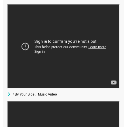
「By Your Side」Music Video