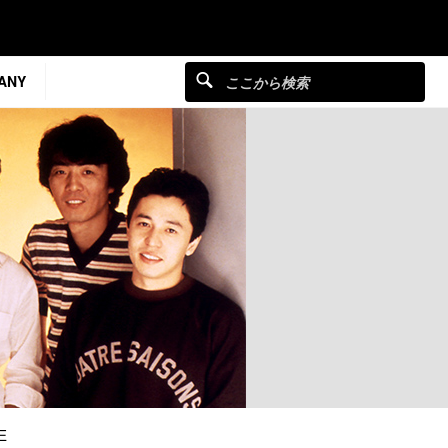
ANY
E