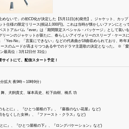
止めないで」の初CD化が決定した【5月11日(水)発売】。ジャケット、カッ
ト仕様の限定リリース(税込1,000円)。これは当時が懐かしいファンにとっ
ベストアルバム『ever』は「期間限定スペシャル・パッケージ」として装いを
グリーンのジャケットが新たに、春らしいアイヴォリーのスリーブ・ケース
「Yes-No」「言葉にできない」などの代表曲が18曲収められており、昨年
コースのムードが高まりつつある中でのドラマ主題歌の決定となった。 ※「
ン最高位：3月12日付 31位）
、主要サイトにて、配信スタート予定！
分拡大 夜9時～10時9分）
辺 舞、犬飼貴丈、塚本高史、松下由樹、橋爪 功
名のもとに』、『ひとつ屋根の下』、『薔薇のない花屋』など)
名前をなくした女神』、『ファースト・クラス』など)
とに』、『ひとつ屋根の下』、『ロングバケーション』など)