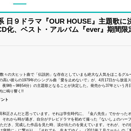
日９ドラマ『OUR HOUSE』主題歌に
D化、ベスト・アルバム『ever』期間限
るまで数々の大ヒット曲で「伝説的」な存在としていまも絶大な人気をほこるグル
人気の高い彼らの1979年のシングル曲「愛を止めないで」が、4月17日から放送
曜 夜9時～9時54分）の主題歌となることが決定した。発売から37年という月
に鳴り響く!!
メント
田和正さんだと思っています。それは学生時代に、『金八先生』でかかった
。それから時が過ぎ、自分がテレビドラマを初めて撮った『ないしょのハー
せていただき、完成した作品を見た時、涙が出たのを覚えています。それが、その
ーは突然に」に繋がり、『それでも、生きてゆく』（2011年７月クール）の「