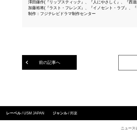
澤田鎌作(『リップスティック』、『人にやさしく』、『西遊記
加藤裕将(『ラスト・フレンズ』、『イノセント・ラブ』、『G
制作：フジテレビドラマ制作センター
前の記事へ
レーベル
USM JAPAN
ジャンル
邦楽
ニュース