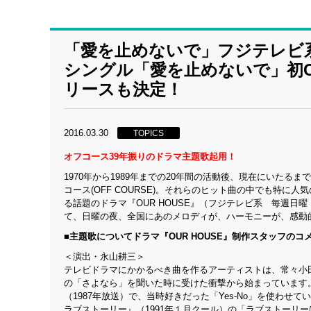
「愛を止めないで」フジテレビ系 
シングル「愛を止めないで」初C
リースも決定！
2016.03.30
TOPICS
オフコース39年振りのドラマ主題歌起用！
1970年から1989年までの20年間の活動後、現在にいた
コース(OFF COURSE)。それらのヒット曲の中でも特に
る話題のドラマ『OUR HOUSE』（フジテレビ系 毎週日
て、日曜の夜、全国にあのメロディが、ハーモニーが、感動的
■主題歌についてドラマ『OUR HOUSE』制作スタッフのコ
＜演出・永山耕三＞
テレビドラマにかかるべき曲を作るアーティストは、常々小
の「さよなら」を聞いた時に受けた衝撃から始まっています
（1987年放送）で、当時好きだった「Yes-No」を使わ
ラブストーリー』（1991年１月クール）の「ラブストーリ