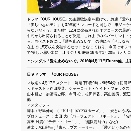
ドラマ『OUR HOUSE』の主題歌決定を受けて、急遽「愛を
「美しい思い出に」も37年前のレコードと同じで、紙ジャケッ
らないだろう。また昨年12月に発売されたオフコースの最新
中旬から出荷されることが決定。これまでのペパーミント・
る。同ベスト盤には「愛を止めないで」の他にも「さよなら」
在までに5万枚を突破するヒットとなっており、今回はオフ
で/美しい思い出に」オリジナル発売 1979年1月20日（オリコ
＊シングル「愛を止めないで」2016年4月13日iTunes他
日９ドラマ 『OUR HOUSE』
＜放送＞4月17日スタート 毎週(日)夜9時～9時54分（初回15
＜キャスト＞芦田愛菜、シャーロット・ケイト・フォックス
山本耕史、加藤清史郎、寺田 心、松田芹香、髙山善廣、渡
他
＜スタッフ＞
脚本：野島伸司 (『101回目のプロポーズ』、『愛という
プロデュース ：太田 大(『パーフェクト・リポート』、『
高田 雄貴(『テディ・ゴー！』、『超限定能力』など)
演出：永山耕三(『東京ラブストーリー』、『愛という名のも