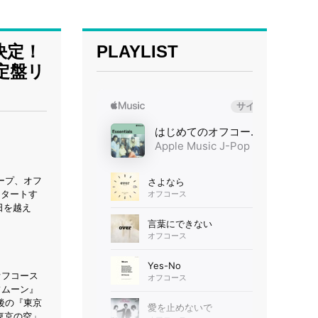
決定！
PLAYLIST
定盤リ
ープ、オフ
スタートす
日を越え
オフコース
フムーン』
後の『東京
東京の空」