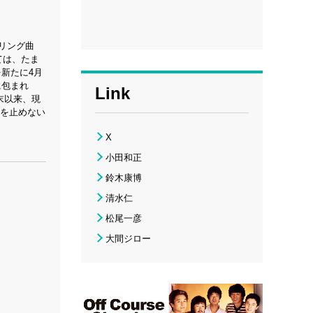
プリング曲
ては、たま
新たに4月
に包まれ
Link
末以来、現
愛を止めない
X
小田和正
鈴木康博
清水仁
松尾一彦
大間ジロー