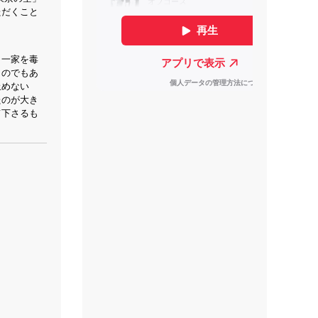
ただくこと
。一家を毒
ものでもあ
止めない
たのが大き
て下さるも