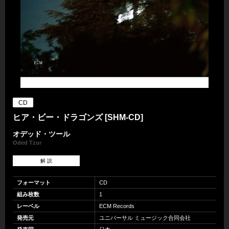
CD
ヒア・ビー・ドラゴンズ [SHM-CD]
オデッド・ツール
Oded Tzur
解 説
フォーマット
CD
組み枚数
1
レーベル
ECM Records
発売元
ユニバーサル ミュージック合同会社