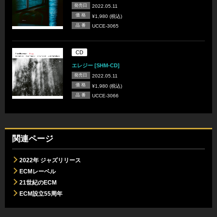
発売日
2022.05.11
価 格
¥1,980 (税込)
品 番
UCCE-3065
CD
エレジー [SHM-CD]
発売日
2022.05.11
価 格
¥1,980 (税込)
品 番
UCCE-3066
関連ページ
2022年 ジャズリリース
ECMレーベル
21世紀のECM
ECM設立55周年