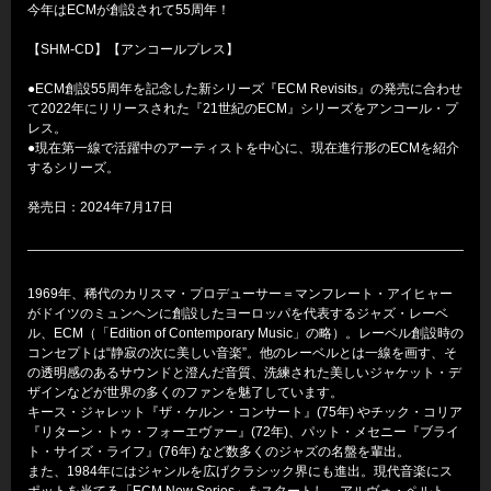
今年はECMが創設されて55周年！
【SHM-CD】【アンコールプレス】
●ECM創設55周年を記念した新シリーズ『ECM Revisits』の発売に合わせ
て2022年にリリースされた『21世紀のECM』シリーズをアンコール・プ
レス。
●現在第一線で活躍中のアーティストを中心に、現在進行形のECMを紹介
するシリーズ。
発売日：2024年7月17日
1969年、稀代のカリスマ・プロデューサー＝マンフレート・アイヒャー
がドイツのミュンヘンに創設したヨーロッパを代表するジャズ・レーベ
ル、ECM（「Edition of Contemporary Music」の略）。レーベル創設時の
コンセプトは“静寂の次に美しい音楽”。他のレーベルとは一線を画す、そ
の透明感のあるサウンドと澄んだ音質、洗練された美しいジャケット・デ
ザインなどが世界の多くのファンを魅了しています。
キース・ジャレット『ザ・ケルン・コンサート』(75年) やチック・コリア
『リターン・トゥ・フォーエヴァー』(72年)、パット・メセニー『ブライ
ト・サイズ・ライフ』(76年) など数多くのジャズの名盤を輩出。
また、1984年にはジャンルを広げクラシック界にも進出。現代音楽にス
ポットを当てる「ECM New Series」をスタートし、アルヴォ・ペルト、