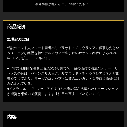
在庫情報は購入先にてご確認ください。
商品紹介
21世紀のECM
伝説のインド人フルート奏者ハリプラサド・チャウラシアに師事したとい
うユニークな経歴を持つテルアヴィヴ生まれのサックス奏者による2020
年ECMデビュー・アルバム。
●非常に独創的な演奏と音楽の語り部でで、彼の優雅で流麗なテナー・サ
ックスの音は、バーンスリの巨匠ハリプラサド・チャウラシアに学んだ影
響を受けており、ラーガのコンセプトは彼のエレガントな作曲に微妙に組
み込まれている。
●イスラエル、ギリシャ、アメリカと出身の異なる優れたミュージシャン
が威勢と想像力で演奏、ますます注目の高まっているバンド。
内容