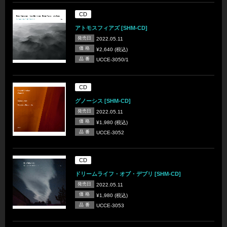
CD
アトモスフィアズ [SHM-CD]
発売日
2022.05.11
価 格
¥2,640 (税込)
品 番
UCCE-3050/1
CD
グノーシス [SHM-CD]
発売日
2022.05.11
価 格
¥1,980 (税込)
品 番
UCCE-3052
CD
ドリームライフ・オブ・デブリ [SHM-CD]
発売日
2022.05.11
価 格
¥1,980 (税込)
品 番
UCCE-3053