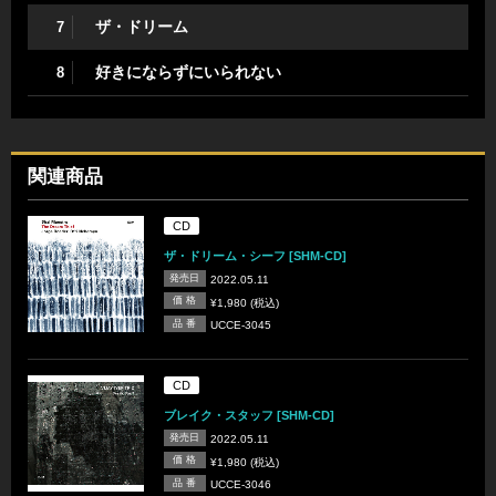
ザ・ドリーム
7
好きにならずにいられない
8
関連商品
CD
ザ・ドリーム・シーフ [SHM-CD]
発売日
2022.05.11
価 格
¥1,980 (税込)
品 番
UCCE-3045
CD
ブレイク・スタッフ [SHM-CD]
発売日
2022.05.11
価 格
¥1,980 (税込)
品 番
UCCE-3046