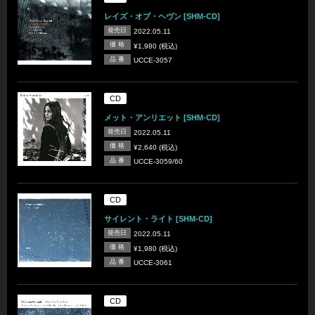
レイズ・オブ・ヘヴン [SHM-CD]
発売日
2022.05.11
価 格
¥1,980 (税込)
品 番
UCCE-3057
CD
メット・アンリエット [SHM-CD]
発売日
2022.05.11
価 格
¥2,640 (税込)
品 番
UCCE-3059/60
CD
サイレント・ライト [SHM-CD]
発売日
2022.05.11
価 格
¥1,980 (税込)
品 番
UCCE-3061
CD