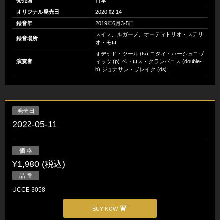
発売国
日本
オリジナル発売日
2020.02.14
録音年
2019年6月3-5日
スイス、ルガーノ、オーディトリオ・ステリ
録音場所
オ・モロ
オデッド・ツール (ts) ニタイ・ハーシュコヴ
演奏者
ィッツ (p) ペトロス・クランパニス (double-
b) ジョナサン・ブレイク (ds)
発売日
2022-05-11
価 格
¥1,980 (税込)
品 番
UCCE-3058
BUY NOW