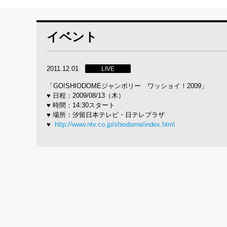
イベント
2011.12.01
LIVE
「GO!SHIODOMEジャンボリー ワッショイ！2009」
♥
日程：2009/08/13（木）
♥
時間：14:30スタート
♥
場所：汐留日本テレビ・日テレプラザ
♥
http://www.ntv.co.jp/shiodome/index.html