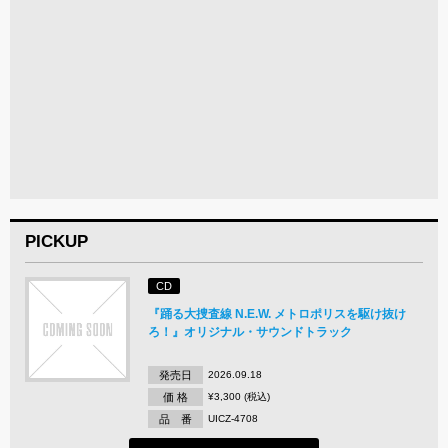
PICKUP
CD
『踊る大捜査線 N.E.W. メトロポリスを駆け抜け
ろ！』オリジナル・サウンドトラック
発売日
2026.09.18
価 格
¥3,300 (税込)
品 番
UICZ-4708