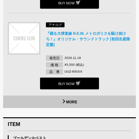
BUY NOW
アナログ
『踊る大捜査線 N.E.W. メトロポリスを駆け抜け
ろ！』オリジナル・サウンドトラック [初回生産限
定盤]
発売日
2026.11.18
価 格
¥5,500 (税込)
品 番
UIJZ-9003/4
BUY NOW
MORE
ITEM
ゴールデン☆ベスト