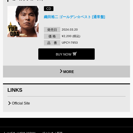
CD
織田裕二 ゴールデン☆ベスト [通常盤]
発売日
2024.03.20
価 格
¥2,200 (税込)
品 番
UPCY-7953
BUY NOW
MORE
LINKS
Official Site