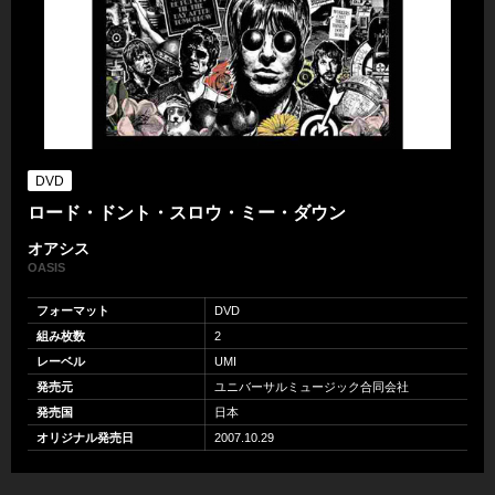
DVD
ロード・ドント・スロウ・ミー・ダウン
オアシス
OASIS
フォーマット
DVD
組み枚数
2
レーベル
UMI
発売元
ユニバーサルミュージック合同会社
発売国
日本
オリジナル発売日
2007.10.29