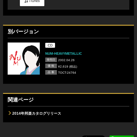
別バージョン
CD
NUM-HEAVYMETALLIC
発売日
2002.04.26
価 格
¥2,619 (税込)
品 番
TOCT-24764
関連ページ
2014年邦楽カタログリリース