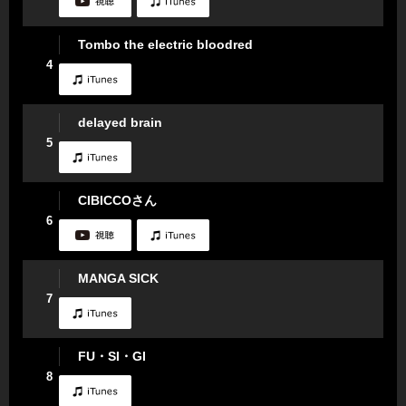
Tombo the electric bloodred
4
delayed brain
5
CIBICCOさん
6
MANGA SICK
7
FU・SI・GI
8