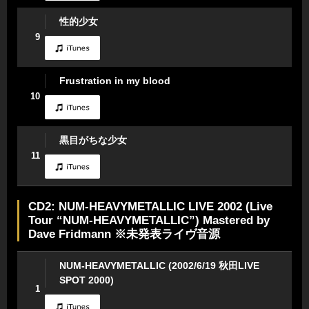
性的少女
9
Frustration in my blood
10
黒目がちな少女
11
CD2: NUM-HEAVYMETALLIC LIVE 2002 (Live
Tour “NUM-HEAVYMETALLIC”) Mastered by
Dave Fridmann ※未発表ライヴ音源
NUM-HEAVYMETALLIC (2002/6/19 秋田LIVE
SPOT 2000)
1