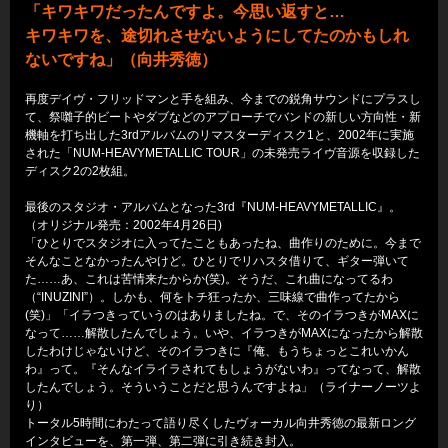
「キワキワだったんですよ。今思い返すと…
キワキワを、途切れさせないようにしてたのかもしれ
ないですね」（向井秀徳）
再度デイヴ・フリッドマンと手を組み、今までの鋭角サウンドにプラスし
て、祭囃子的ビートやダブなどのアプローチでバンドの新しい方向性・新
機軸を打ち出した3rdアルバムのリマスターディスク1と、2002年に実施
された「NUM-HEAVYMETALLIC TOUR」の未発売ライヴ音源を収録した
ディスク2の2枚組。
最後のスタジオ・アルバムとなった3rd『NUM-HEAVYMETALLIC』。
（オリジナル発売：2002年4月26日)
「ひとりでスタジオに入ってたこともあったね、曲作りのために。今まで
そんなことなかったんやけど。ひとりでリハスタ借りて、ギター弾いて
た……あ、これは苦情来たからか(笑)。そうだ、これ曲になってるわ
（“INUZINI”）。しかも、何をトチ狂ったか、三味線で曲作ってたから
(笑)」「イラつきっていうのはありましたね。で、そのイラつきがMAXに
なって……解散したんでしょう。いや、イラつきがMAXになったから解散
したわけじゃないけど、そのイラつきに『俺、もうちょっとこれいかん
わ』って。『そんなイライラされてもしょうがないわ』ってなって、解散
したんでしょう。そういうことだと思うんですよね」（ライナーノーツよ
り）
トータル5時間にわたって語り尽くしたヴォーカル向井秀徳の最新ロング
インタビューを、第一弾、第二弾に引き続き封入。