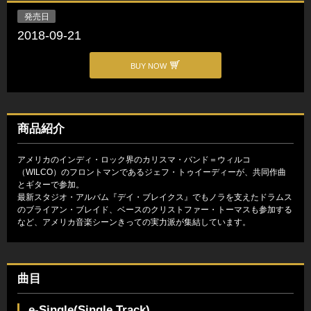
発売日
2018-09-21
BUY NOW
商品紹介
アメリカのインディ・ロック界のカリスマ・バンド＝ウィルコ
（WILCO）のフロントマンであるジェフ・トゥイーディーが、共同作曲
とギターで参加。
最新スタジオ・アルバム『デイ・ブレイクス』でもノラを支えたドラムス
のブライアン・ブレイド、ベースのクリストファー・トーマスも参加する
など、アメリカ音楽シーンきっての実力派が集結しています。
曲目
e-Single(Single Track)