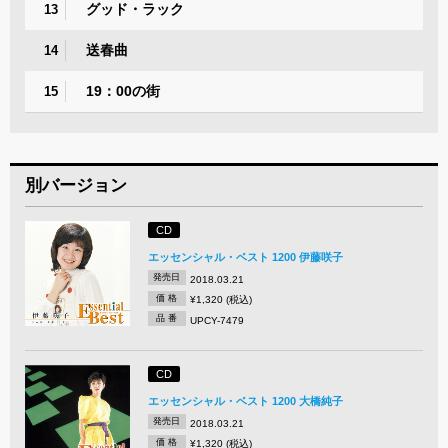
グッド・ラック
13
送春曲
14
19：00の街
15
別バージョン
CD
エッセンシャル・ベスト 1200 伊藤咲子
発売日
2018.03.21
価 格
¥1,320 (税込)
品 番
UPCY-7479
CD
エッセンシャル・ベスト 1200 大橋純子
発売日
2018.03.21
価 格
¥1,320 (税込)