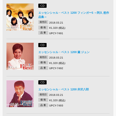
CD
エッセンシャル・ベスト 1200 フィンガー5 ～阿久 悠作
品集～
発売日
2018.03.21
価 格
¥1,320 (税込)
品 番
UPCY-7491
CD
エッセンシャル・ベスト 1200 黛 ジュン
発売日
2018.03.21
価 格
¥1,320 (税込)
品 番
UPCY-7492
CD
エッセンシャル・ベスト 1200 井沢八郎
発売日
2018.03.21
価 格
¥1,320 (税込)
品 番
UPCY-7493