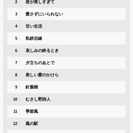
君が美しすぎて
2
愛さずにいられない
3
甘い生活
4
私鉄沿線
5
哀しみの終るとき
6
夕立ちのあとで
7
美しい愛のかけら
8
針葉樹
9
むさし野詩人
10
季節風
11
風の駅
12