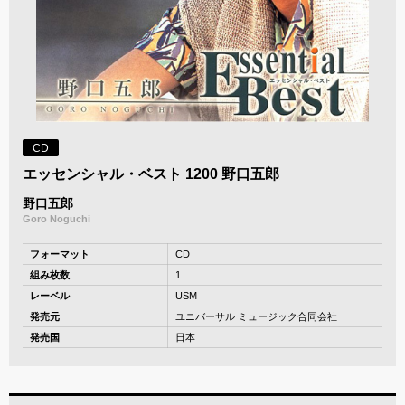
CD
エッセンシャル・ベスト 1200 野口五郎
野口五郎
Goro Noguchi
フォーマット
CD
組み枚数
1
レーベル
USM
発売元
ユニバーサル ミュージック合同会社
発売国
日本