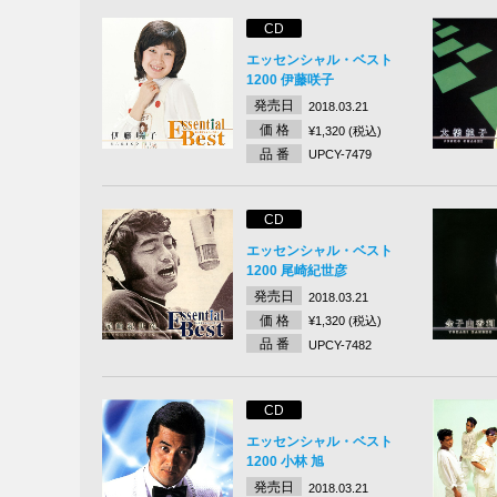
CD
エッセンシャル・ベスト
1200 伊藤咲子
発売日
2018.03.21
価 格
¥1,320 (税込)
品 番
UPCY-7479
CD
エッセンシャル・ベスト
1200 尾崎紀世彦
発売日
2018.03.21
価 格
¥1,320 (税込)
品 番
UPCY-7482
CD
エッセンシャル・ベスト
1200 小林 旭
発売日
2018.03.21