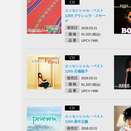
CD
エッセンシャル・ベスト
1200 グラシェラ・スサー
ナ
発売日
2018.03.21
価 格
¥1,320 (税込)
品 番
UPCY-7495
CD
エッセンシャル・ベスト
1200 石嶺聡子
発売日
2018.03.21
価 格
¥1,320 (税込)
品 番
UPCY-7498
CD
エッセンシャル・ベスト
1200 高中正義
発売日
2018.03.21