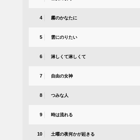
4
霧のかなたに
5
雲にのりたい
6
淋しくて淋しくて
7
自由の女神
8
つみな人
9
時は流れる
10
土曜の夜何かが起きる