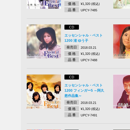
価 格
¥1,320 (税込)
品 番
UPCY-7485
CD
エッセンシャル・ベスト
1200 渚 ゆう子
発売日
2018.03.21
価 格
¥1,320 (税込)
品 番
UPCY-7488
CD
エッセンシャル・ベスト
1200 フィンガー5 ～阿久
悠作品集～
発売日
2018.03.21
価 格
¥1,320 (税込)
品 番
UPCY-7491