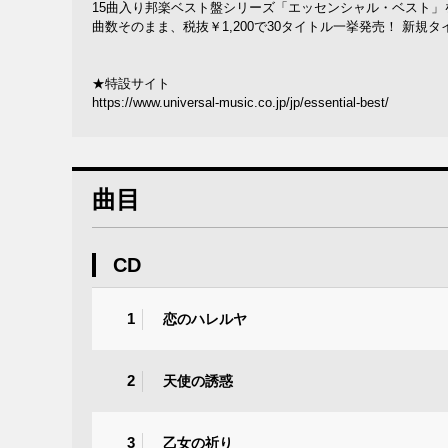
15曲入り邦楽ベスト盤シリーズ「エッセンシャル・ベスト」
曲数そのまま、税抜￥1,200で30タイトル一挙発売！ 新規
★特設サイト
https://www.universal-music.co.jp/jp/essential-best/
曲目
CD
1
恋のハレルヤ
2
天使の誘惑
3
乙女の祈り