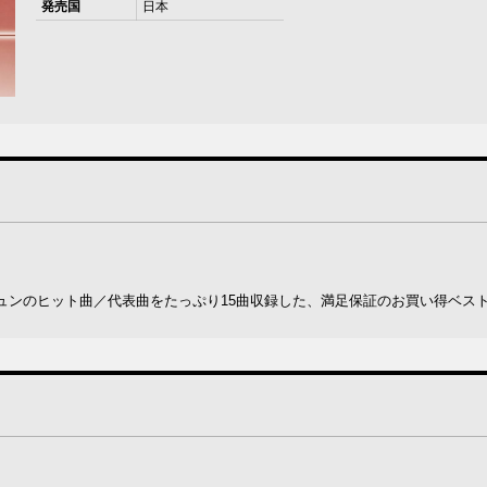
発売国
日本
ュンのヒット曲／代表曲をたっぷり15曲収録した、満足保証のお買い得ベス