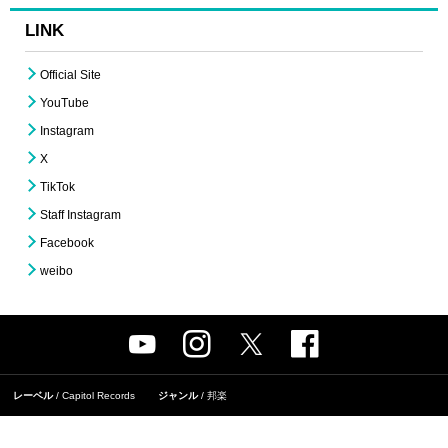
LINK
Official Site
YouTube
Instagram
X
TikTok
Staff Instagram
Facebook
weibo
レーベル
Capitol Records
ジャンル
邦楽