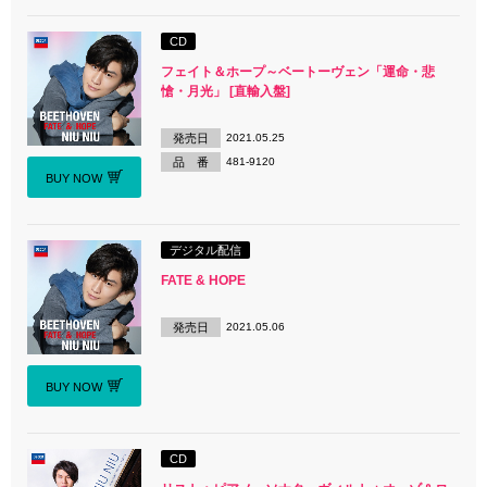
CD
フェイト＆ホープ～ベートーヴェン「運命・悲
愴・月光」 [直輸入盤]
発売日
2021.05.25
品 番
481-9120
BUY NOW
デジタル配信
FATE & HOPE
発売日
2021.05.06
BUY NOW
CD