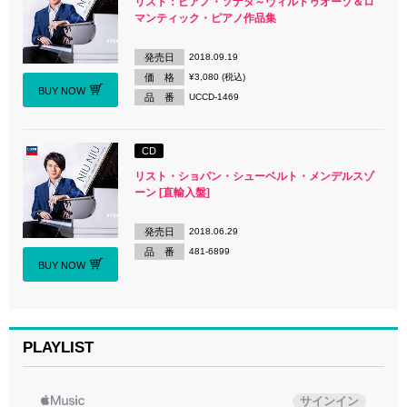
リスト：ピアノ・ソナタ～ヴィルトゥオーゾ＆ロ
マンティック・ピアノ作品集
発売日
2018.09.19
価 格
¥3,080 (税込)
BUY NOW
品 番
UCCD-1469
CD
リスト・ショパン・シューベルト・メンデルスゾ
ーン [直輸入盤]
発売日
2018.06.29
品 番
481-6899
BUY NOW
PLAYLIST