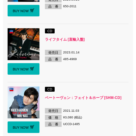
品 番
650-2011
BUY NOW
CD
ライフタイム [直輸入盤]
発売日
2023.01.14
品 番
485-4969
BUY NOW
CD
ベートーヴェン：フェイト＆ホープ [SHM-CD]
発売日
2021.11.03
価 格
¥3,080 (税込)
品 番
UCCD-1485
BUY NOW