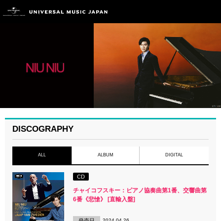
DISCOGRAPHY
ALL
ALBUM
DIGITAL
CD
チャイコフスキー：ピアノ協奏曲第1番、交響曲第
6番《悲愴》 [直輸入盤]
発売日
2024.04.26