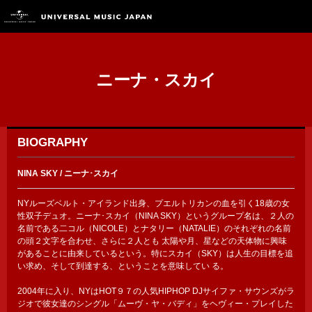
ニーナ・スカイ
BIOGRAPHY
NINA SKY / ニーナ･スカイ
NYルーズベルト・アイランド出身、プエルトリカンの血を引く18歳の女
性双子デュオ。ニーナ･スカイ（NINA SKY）というグループ名は、２人の
名前である二コル（NICOLE）とナタリー（NATALIE）のそれぞれの名前
の頭２文字を合わせ、さらに２人とも 太陽や月、星などの天体物に興味
があることに由来しているという。特にスカイ（SKY）は人生の目標を追
い求め、そして到達する、ということを意味してい る。
2004年に入り、NYはHOT９７の人気HIPHOP DJサイファ・サウンズがラ
ジオで彼女達のシングル「ムーヴ・ヤ・バディ」をヘヴィー・プレイした