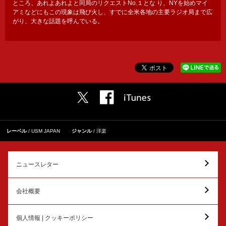
ところ、あれよあれよと同局のリクエストNo.１とな り、NYを始めマイ
アミなどにもこの現象は飛び火し、すでに全米各地の主要ラジオ局まで広
がり、大きな話題を呼んでいる。
レーベル
USM JAPAN
ジャンル
洋楽
ニュースレター
会社概要
個人情報 | クッキーポリシー