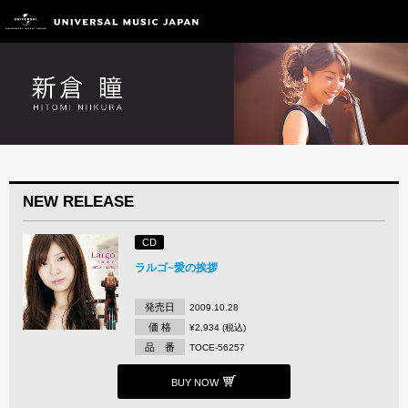
NEW RELEASE
CD
ラルゴ~愛の挨拶
発売日
2009.10.28
価 格
¥2,934 (税込)
品 番
TOCE-56257
BUY NOW