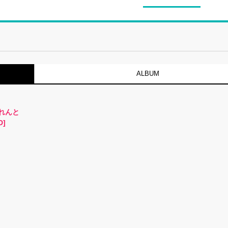
ALBUM
れんと
D]