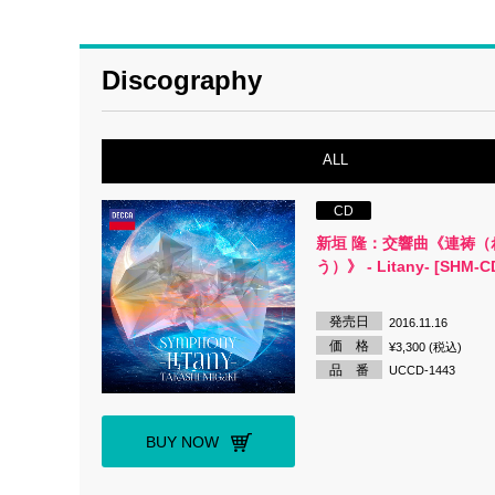
Discography
ALL
CD
新垣 隆：交響曲《連祷（
う）》 - Litany- [SHM-C
発売日
2016.11.16
価 格
¥3,300 (税込)
品 番
UCCD-1443
BUY NOW