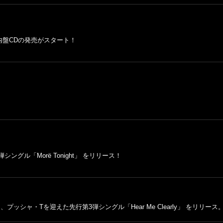
国内盤CDの発売がスタート！
シングル「Morë Tonight」 をリリース！
より 、プッシャ・Tを迎えた先行第3弾シングル「Hear Me Clearly」 をリ