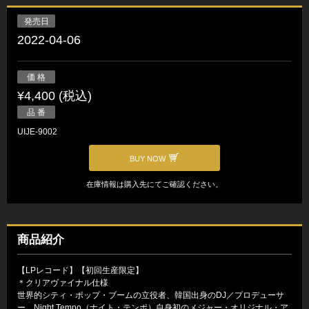
発売日
2022-04-06
価 格
¥4,400 (税込)
品 番
UIJE-9002
BUY NOW
在庫情報は購入先にてご確認ください。
商品紹介
【LPレコード】【初回生産限定】
＊クリアヴァイナル仕様
世界的シティ・ポップ・ブームの立役者、韓国出身のDJ／プロデューサ
ー、Night Tempo（ナイト・テンポ）自身初のメジャー・オリジナル・ア