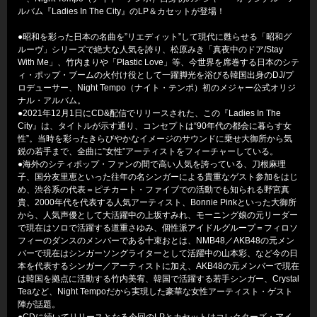
ルバム『Ladies In The City』のLP＆カセットが登場！
●昭和を彩った日本の名曲を”リエディット”して現代に甦らせる「昭和グ
ルーヴ」シリーズで絶大な人気を誇り、松原みき「真夜中のドア/Stay
With Me」、竹内まりや「Plastic Love」等、今世界を席巻する日本のシテ
ィ・ポップ・ブームの火付け役として一躍脚光を浴びる韓国出身のDJ/プ
ロデューサー、Night Tempo（ナイト・テンポ）初のメジャー公式オリジ
ナル・アルバム。
●2021年12月1日にCD&配信でリリースされた、この『Ladies In The
City』は、タイトルが示す通り、コンセプトは“90年代の都会に暮らす女
性”。当時を彩ったきらびやかなイメージのサウンドに乗せ大御所から気
鋭の若手まで、全曲に”女性”アーティストをフィーチャーしている。
●海外のシティポップ・ファンの間で高い人気を誇っている、刀根麻理
子、国分友里恵といった往年の名シンガーによる貴重なゲスト参加をはじ
め、渋谷系の代表＝ピチカート・ファイブでの活動でも知られる野宮真
貴、2000年代を代表する人気アーティスト、Bonnie Pinkといった大御所
から、人気声優として大活躍中の上坂すみれ、モーニング娘の元リーダー
で現在はソロで活躍する道重さゆみ、個性派アイドルグループ＝フィロソ
フィーのダンスのメンバーである十束おとは、NMB48／AKB48の元メン
バーで現在はシンガーソングライターとして活躍中の山本彩、など今の日
本を代表するシンガー／アーティストに加え、AKB48の元メンバーで現在
は韓国を拠点に活動する竹内美宥、韓国で活躍する若手シンガー、Crystal
Teaなど、Night Tempoだから実現した豪華な女性アーティスト・ゲスト
陣が話題。
●CDに続いてリリースとなる今回のLPとカセットはコレクターズ・アイ