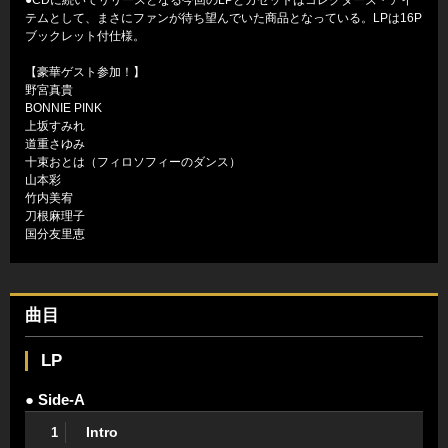
テムとして、まさにファンが待ち望んでいた商品となっている。LPは16P
ブックレット付仕様。
【豪華ゲスト参加！】
野宮真貴
BONNIE PINK
上坂すみれ
道重さゆみ
十束おとは（フィロソフィーのダンス）
山本彩
竹内美宥
刀根麻理子
国分友里恵
曲目
LP
● Side-A
Intro
1