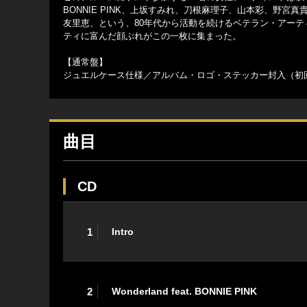
BONNIE PINK、上坂すみれ、刀根麻理子、山本彩、野宮真
友里恵、という、80年代から活動を続けるベテラン・アーティ
ティに富んだ顔ぶれがこの一枚に集まった。
【通常盤】
ジュエルケース仕様／アルバム・ロゴ・ステッカー封入（初
曲目
CD
1
Intro
2
Wonderland feat. BONNIE PINK