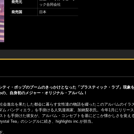
発売元
ック合同会社
発売国
日本
シティ・ポップのブームのきっかけとなった「プラスティック・ラブ」現象
empoの、自身初のメジャー・オリジナル・アルバム！
に社会進出を果たした都会に暮らす女性達の物語を綴ったこのアルバムのイラ
ダム バンディエラ」を手掛ける人気漫画家、加納梨衣氏。今年1月にリリー
』のイラストも手掛けた彼女が、アルバム・コンセプトを基にどこか懐かしさを覚え
stal Tea」のシングルに続き、highlights inc.が担当。
下。