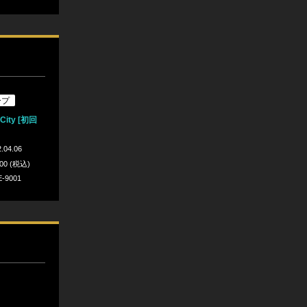
ープ
 City [初回
.04.06
300 (税込)
E-9001