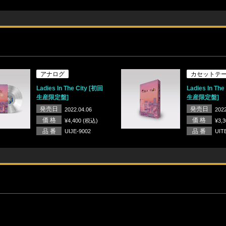
アナログ
カセットテ
Ladies In The City [初回
Ladies In The
生産限定盤]
生産限定盤]
発売日
発売日
2022.04.06
2022
価 格
価 格
¥4,400 (税込)
¥3,
品 番
品 番
UIJE-9002
UIT