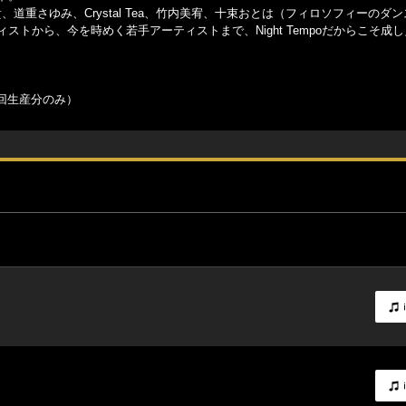
貴、道重さゆみ、Crystal Tea、竹内美宥、十束おとは（フィロソフィーのダ
ストから、今を時めく若手アーティストまで、Night Tempoだからこそ成
回生産分のみ）