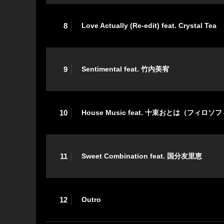
8
Love Actually (Re-edit) feat. Crystal Tea
9
Sentimental feat. 竹内美宥
10
House Music feat. 十束おとは（フィロ
11
Sweet Combination feat. 国分友里恵
12
Outro