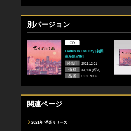
別バージョン
CD
Ladies In The City [初回
生産限定盤]
発売日
2021.12.01
価 格
¥3,300 (税込)
品 番
UICE-9096
関連ページ
2021年 洋楽リリース