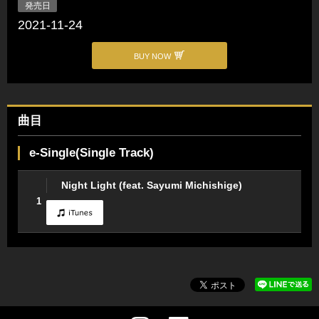
発売日
2021-11-24
BUY NOW
曲目
e-Single(Single Track)
Night Light (feat. Sayumi Michishige)
1