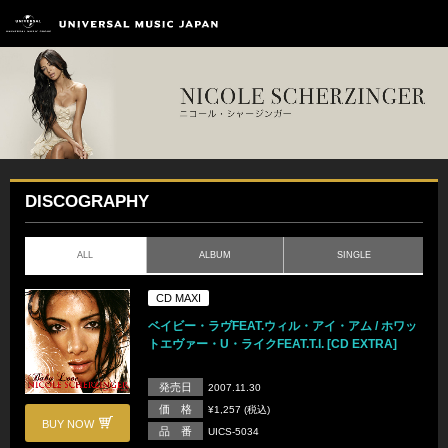
DISCOGRAPHY
ALL
ALBUM
SINGLE
CD MAXI
ベイビー・ラヴFEAT.ウィル・アイ・アム / ホワッ
トエヴァー・U・ライクFEAT.T.I. [CD EXTRA]
発売日
2007.11.30
価 格
¥1,257 (税込)
BUY NOW
品 番
UICS-5034