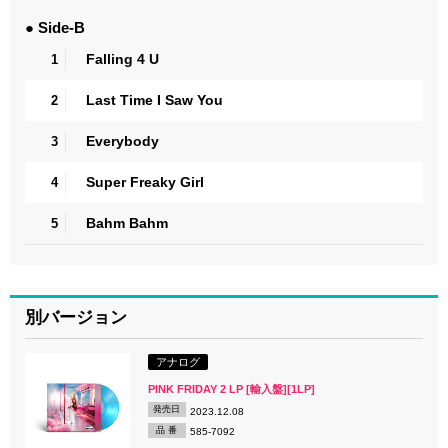
● Side-B
Falling 4 U
1
Last Time I Saw You
2
Everybody
3
Super Freaky Girl
4
Bahm Bahm
5
別バージョン
アナログ
PINK FRIDAY 2 LP [輸入盤][1LP]
発売日
2023.12.08
品 番
585-7092