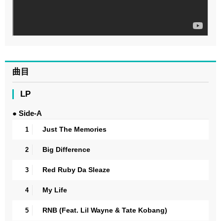
曲目
LP
● Side-A
Just The Memories
1
Big Difference
2
Red Ruby Da Sleaze
3
My Life
4
RNB (Feat. Lil Wayne & Tate Kobang)
5