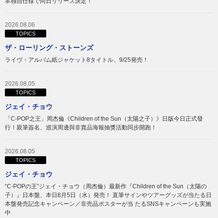
本独自仕様で同日リリース決定！
2026.08.06
TOPICS
ザ・ローリング・ストーンズ
ライヴ・アルバム紙ジャケット8タイトル、9/25発売！
2026.08.05
TOPICS
ジェイ・チョウ
「C-POP之王」周杰倫《Children of the Sun（太陽之子）》日版今日正式發
行！親筆簽名、巡演周邊與非賣品海報抽獎活動同步開跑！
2026.08.05
TOPICS
ジェイ・チョウ
“C-POPの王”ジェイ・チョウ（周杰倫）最新作『Children of the Sun（太陽の
子）』日本盤、本日8月5日（水）発売！ 直筆サインやツアーグッズが当たる日
本盤発売記念キャンペーン／非売品ポスターが当 たるSNSキャンペーンも実施
中