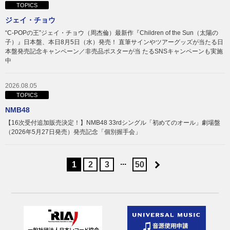
TOPICS
ジェイ・チョウ
“C-POPの王”ジェイ・チョウ（周杰倫）最新作『Children of the Sun（太陽の
子）』日本盤、本日8月5日（水）発売！ 直筆サインやツアーグッズが当たる日
本盤発売記念キャンペーン／非売品ポスターが当 たるSNSキャンペーンも実施
中
2026.08.05
TOPICS
NMB48
【16次受付追加販売決定！】NMB48 33rdシングル「初めてのオール」劇場盤
（2026年5月27日発売）発売記念「個別握手会」
...
1
2
3
50