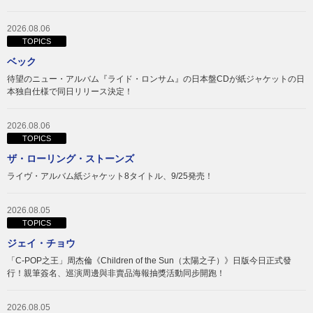
2026.08.06
TOPICS
ベック
待望のニュー・アルバム『ライド・ロンサム』の日本盤CDが紙ジャケットの日
本独自仕様で同日リリース決定！
2026.08.06
TOPICS
ザ・ローリング・ストーンズ
ライヴ・アルバム紙ジャケット8タイトル、9/25発売！
2026.08.05
TOPICS
ジェイ・チョウ
「C-POP之王」周杰倫《Children of the Sun（太陽之子）》日版今日正式發
行！親筆簽名、巡演周邊與非賣品海報抽獎活動同步開跑！
2026.08.05