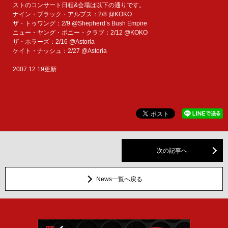
ストのコンサート日程&会場は以下の通りです。
ナイン・ブラック・アルプス：2/8 @KOKO
ザ・トゥワング：2/9 @Shepherd’s Bush Empire
ニュー・ヤング・ポニー・クラブ：2/12 @KOKO
ザ・ホラーズ：2/16 @Astoria
ケイト・ナッシュ：2/27 @Astoria
2007.12.19更新
次の記事へ
News一覧へ戻る