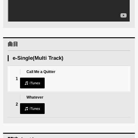
曲目
e-Single(Multi Track)
Call Me a Quitter
1
Whatever
2